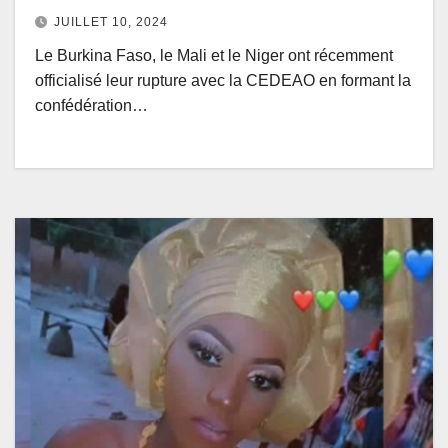
Burkina et le Niger doivent revenir
JUILLET 10, 2024
? Par le Professeur Abou Kane.
Le Burkina Faso, le Mali et le Niger ont récemment
officialisé leur rupture avec la CEDEAO en formant la
confédération…