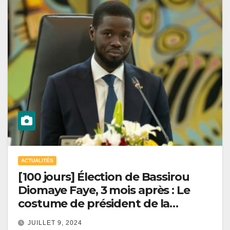
ACTUALITÉS
[100 jours] Élection de Bassirou
Diomaye Faye, 3 mois après : Le
costume de président de la
République lui va à merveille !
JUILLET 9, 2024