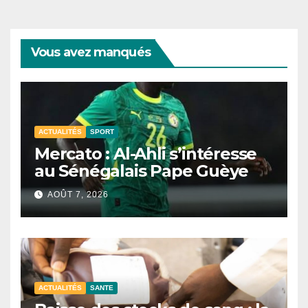
publications
Vous avez manqués
ACTUALITÉS
SPORT
Mercato : Al-Ahli s’intéresse
au Sénégalais Pape Guèye
AOÛT 7, 2026
ACTUALITÉS
SANTE