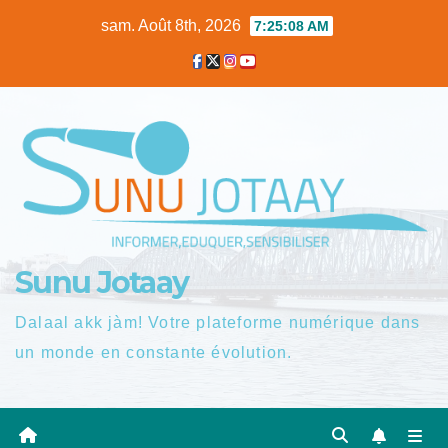
Skip
sam. Août 8th, 2026
7:25:09 AM
to
content
Sunu Jotaay
Dalaal akk jàm! Votre plateforme numérique dans
un monde en constante évolution.