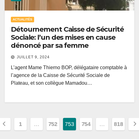
ACTUALITÉS
Détournement Caisse de Sécurité
Sociale: l’un des mises en cause
dénoncé par sa femme
JUILLET 9, 2024
L’agent Mame Thierno BOP, délégataire comptable à
l’agence de la Caisse de Sécurité Sociale de
Plateau, et son collègue Mamadou…
Pagination
1
…
752
753
754
…
818
des