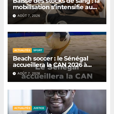
Baisse des stocks de sang : la
mobilisation s’intensifie au
CNTS de Dakar.
AOÛT 7, 2026
ACTUALITÉS
SPORT
Beach soccer : le Sénégal
accueillera la CAN 2026 à
Dakar.
AOÛT 7, 2026
ACTUALITÉS
JUSTICE