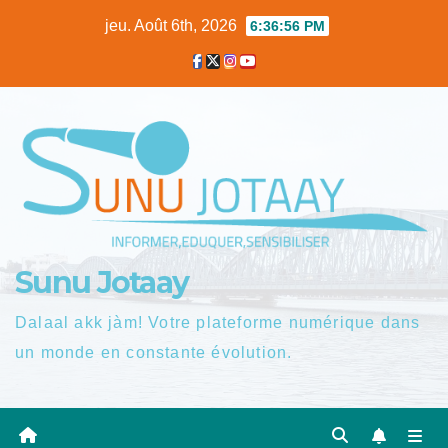
Skip
jeu. Août 6th, 2026
6:36:57 PM
to
content
Sunu Jotaay
Dalaal akk jàm! Votre plateforme numérique dans
un monde en constante évolution.