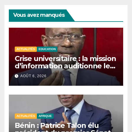
publications
Vous avez manqués
ACTUALITÉS
EDUCATION
Crise universitaire : la mission
d’information auditionne le
ministre Boubacar Camara.
AOÛT 6, 2026
ACTUALITÉS
AFRIQUE
Bénin : Patrice Talon élu