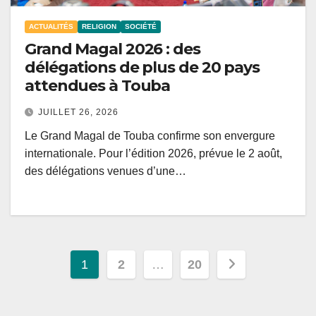
ACTUALITÉS
RELIGION
SOCIÉTÉ
Grand Magal 2026 : des
délégations de plus de 20 pays
attendues à Touba
JUILLET 26, 2026
Le Grand Magal de Touba confirme son envergure
internationale. Pour l’édition 2026, prévue le 2 août,
des délégations venues d’une…
Pagination
1
2
…
20
des