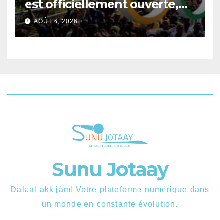
est officiellement ouverte,
près d’un million de tickets
AOÛT 6, 2026
disponibles.
Sunu Jotaay
Dalaal akk jàm! Votre plateforme numérique dans
un monde en constante évolution.