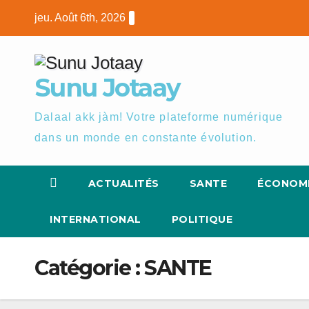
Skip
jeu. Août 6th, 2026
to
content
Sunu Jotaay
Dalaal akk jàm! Votre plateforme numérique
dans un monde en constante évolution.
ACTUALITÉS
SANTE
ÉCONOM
INTERNATIONAL
POLITIQUE
Catégorie :
SANTE