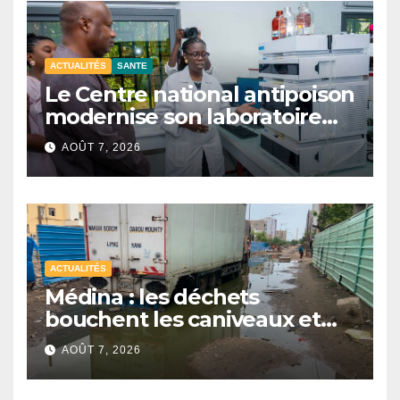
ACTUALITÉS
SANTE
Le Centre national antipoison
modernise son laboratoire
grâce à uninvestissement de
AOÛT 7, 2026
1,6 milliard FCFA
ACTUALITÉS
Médina : les déchets
bouchent les caniveaux et
aggravent les inondations
AOÛT 7, 2026