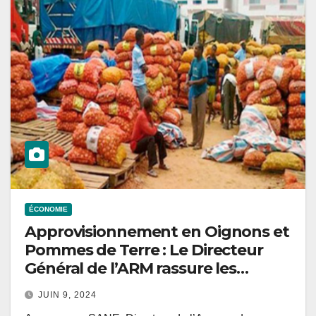
ÉCONOMIE
Approvisionnement en Oignons et
Pommes de Terre : Le Directeur
Général de l’ARM rassure les
Sénégalais à l’Approche de la
JUIN 9, 2024
Tabaski.