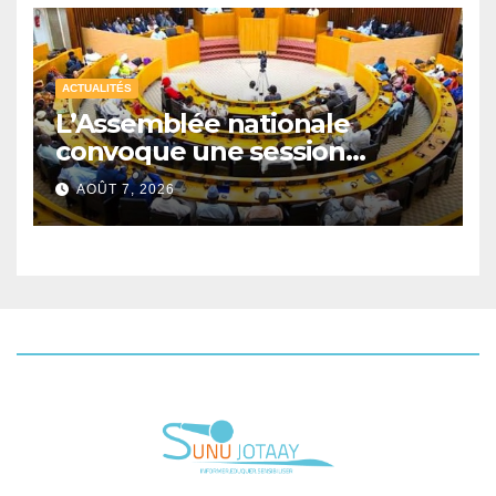
ACTUALITÉS
L’Assemblée nationale
convoque une session
extraordinaire sur les
AOÛT 7, 2026
finances publiques et la
pêche