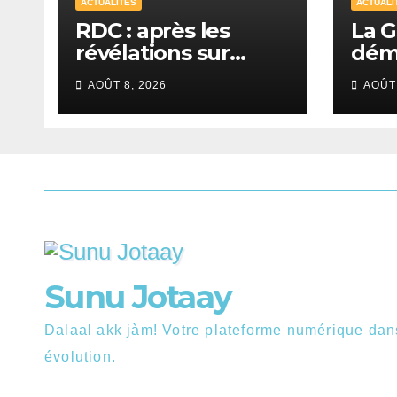
ACTUALITÉS
ACTUALI
RDC : après les
La 
révélations sur
déma
l’uranium dans les
prov
AOÛT 8, 2026
AOÛT 
exportations de
inte
cobalt, Kinshasa
per
lance une
campagne de
vérification
Sunu Jotaay
Dalaal akk jàm! Votre plateforme numérique da
évolution.