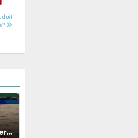
 doit
es”
e
era