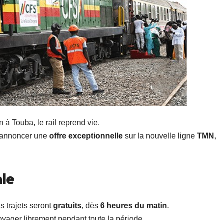
 à Touba, le rail reprend vie.
’annoncer une
offre exceptionnelle
sur la nouvelle ligne
TMN
,
ale
es trajets seront
gratuits
, dès
6 heures du matin
.
oyager librement pendant toute la période.