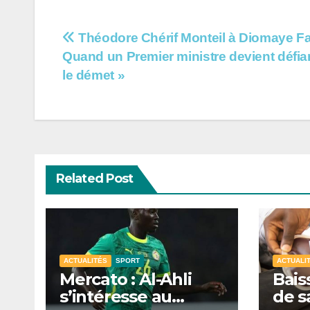
Navigation
Théodore Chérif Monteil à Diomaye Fa
Quand un Premier ministre devient défia
de
le démet »
l’article
Related Post
ACTUALITÉS
SPORT
ACTUALI
Mercato : Al-Ahli
Bais
s’intéresse au
de s