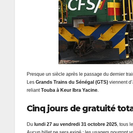
Presque un siècle après le passage du dernier train
Les
Grands Trains du Sénégal (GTS)
viennent d
reliant
Touba à Keur Ibra Yacine
.
Cinq jours de gratuité tot
Du
lundi 27 au vendredi 31 octobre 2025
, tous l
Aucun billet ne sera exigé : les usagers pourront v