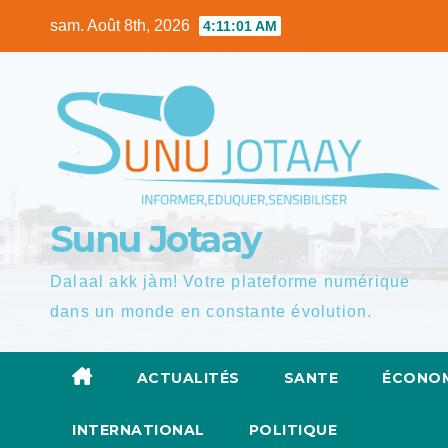
Skip
sam. Août 8th, 2026
4:11:02 AM
to
content
Sunu Jotaay
Dalaal akk jàm! Votre plateforme numérique
dans un monde en constante évolution.
ACTUALITÉS
SANTE
ÉCONOM
INTERNATIONAL
POLITIQUE