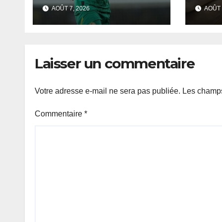
Sénégalais Pape
mobi
AOÛT 7, 2026
AOÛT 
Guèye
s’in
de D
Laisser un commentaire
Votre adresse e-mail ne sera pas publiée.
Les champs
Commentaire
*