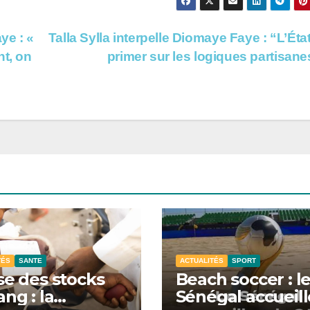
ye : «
Talla Sylla interpelle Diomaye Faye : “L’État
nt, on
primer sur les logiques partisan
TÉS
SANTE
ACTUALITÉS
SPORT
se des stocks
Beach soccer : l
ang : la
Sénégal accueill