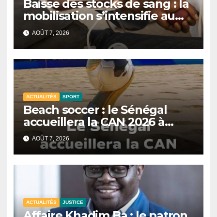
Baisse des stocks de sang : la
mobilisation s’intensifie au
CNTS de Dakar.
AOÛT 7, 2026
ACTUALITÉS
SPORT
Beach soccer : le Sénégal
accueillera la CAN 2026 à
Dakar.
AOÛT 7, 2026
ACTUALITÉS
JUSTICE
Affaire Khadim Ba : le patron