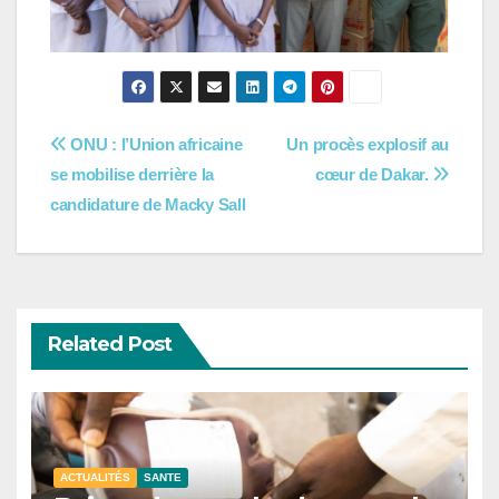
Navigation
ONU : l’Union africaine
Un procès explosif au
se mobilise derrière la
cœur de Dakar.
de
candidature de Macky Sall
l’article
Related Post
ACTUALITÉS
SANTE