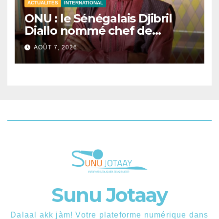
ACTUALITÉS
INTERNATIONAL
ONU : le Sénégalais Djibril
Diallo nommé chef de
cabinet du président de la
AOÛT 7, 2026
81e Assemblée générale.
Sunu Jotaay
Dalaal akk jàm! Votre plateforme numérique dans