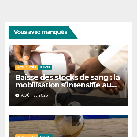
Vous avez manqués
ACTUALITÉS
SANTE
Baisse des stocks de sang : la
mobilisation s’intensifie au
CNTS de Dakar.
AOÛT 7, 2026
ACTUALITÉS
SPORT