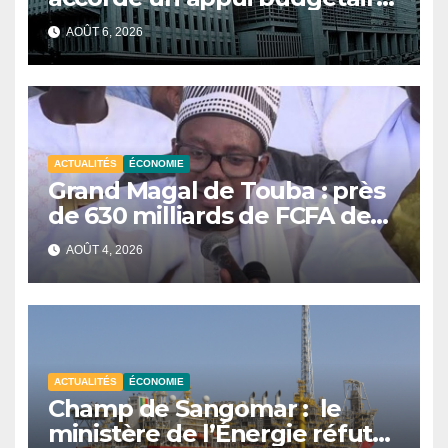
de 340 milliards de FCFA pour
AOÛT 6, 2026
soutenir les réformes
économiques
ACTUALITÉS
ÉCONOMIE
Grand Magal de Touba : près
de 630 milliards de FCFA de
retombées économiques en
AOÛT 4, 2026
2026, selon Serigne Bassirou
Abdou Khadre
ACTUALITÉS
ÉCONOMIE
Champ de Sangomar : le
ministère de l’Énergie réfute