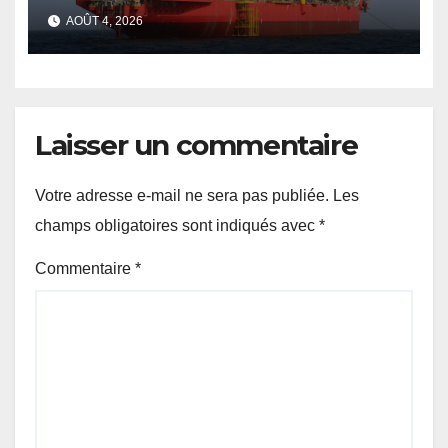
les chiffres avancés sur les
AOÛT 4, 2026
revenus pétroliers
Laisser un commentaire
Votre adresse e-mail ne sera pas publiée.
Les
champs obligatoires sont indiqués avec
*
Commentaire
*