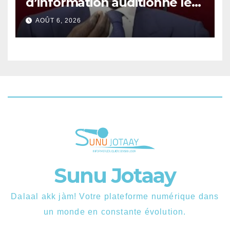
d’information auditionne le
ministre Boubacar Camara.
AOÛT 6, 2026
Sunu Jotaay
Dalaal akk jàm! Votre plateforme numérique dans
un monde en constante évolution.