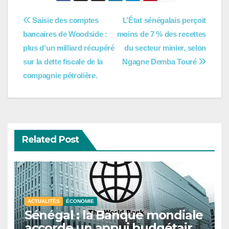
Navigation
Saisie des comptes
L’État sénégalais perçoit
bancaires de Woodside :
moins de 7 % des recettes
de
plus d’un milliard récupéré
du secteur minier, selon
l’article
sur la dette fiscale de la
Ngagne Demba Touré
compagnie pétrolière.
Related Post
ACTUALITÉS
ÉCONOMIE
Sénégal : la Banque mondiale
accorde un appui budgétaire