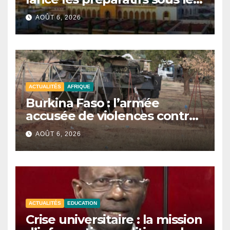
signe de l’unité et du Tawhid.
AOÛT 6, 2026
ACTUALITÉS
AFRIQUE
Burkina Faso : l’armée
accusée de violences contre
des civils après une attaque
AOÛT 6, 2026
jihadiste.
ACTUALITÉS
EDUCATION
Crise universitaire : la mission