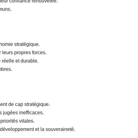
 leur confiance renouvelée.
mmuns.
onomie stratégique.
 leurs propres forces.
 réelle et durable.
mbres.
nt de cap stratégique.
s jugées inefficaces.
riorités vitales.
e développement et la souveraineté.