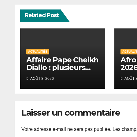
Related Post
ACTUALITÉS
ACTUALI
Affaire Pape Cheikh
Afro
Diallo : plusieurs
2026
inculpés libérés
ench
AOÛT 8, 2026
AOÛT 8
après un non-lieu
quar
partiel
Laisser un commentaire
Votre adresse e-mail ne sera pas publiée.
Les champs