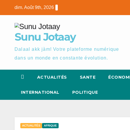
Skip
dim. Août 9th, 2026
to
content
Sunu Jotaay
Dalaal akk jàm! Votre plateforme numérique
dans un monde en constante évolution.
ACTUALITÉS
SANTE
ÉCONOM
INTERNATIONAL
POLITIQUE
ACTUALITÉS
AFRIQUE