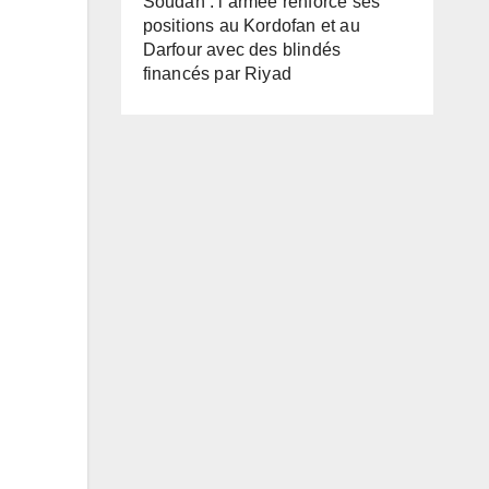
Soudan : l’armée renforce ses
positions au Kordofan et au
Darfour avec des blindés
financés par Riyad