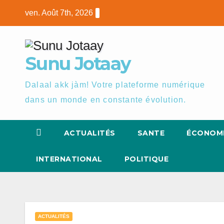
Skip
ven. Août 7th, 2026
to
content
Sunu Jotaay
Dalaal akk jàm! Votre plateforme numérique
dans un monde en constante évolution.
ACTUALITÉS
SANTE
ÉCONOM
INTERNATIONAL
POLITIQUE
ACTUALITÉS