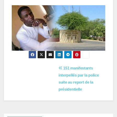
Navigation
151 manifestants
interpellés par la police
de
suite au report de la
l’article
présidentielle