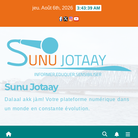
Skip
jeu. Août 6th, 2026
3:43:40 AM
to
content
Sunu Jotaay
Dalaal akk jàm! Votre plateforme numérique dans
un monde en constante évolution.