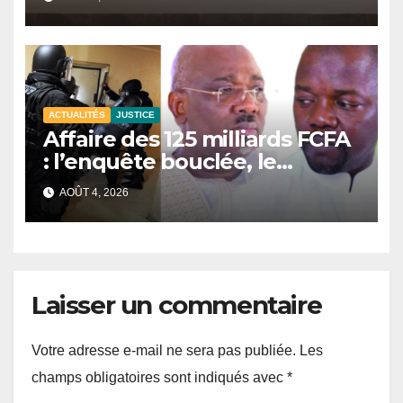
renforcer le dispositif
sécuritaire
ACTUALITÉS
JUSTICE
Affaire des 125 milliards FCFA
: l’enquête bouclée, le
procureur financier prend le
AOÛT 4, 2026
relais
Laisser un commentaire
Votre adresse e-mail ne sera pas publiée.
Les
champs obligatoires sont indiqués avec
*