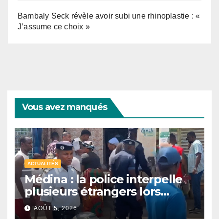
Bambaly Seck révèle avoir subi une rhinoplastie : «
J’assume ce choix »
Vous avez manqués
ACTUALITÉS
Médina : la police interpelle
plusieurs étrangers lors
d’une opération de
AOÛT 5, 2026
sécurisation