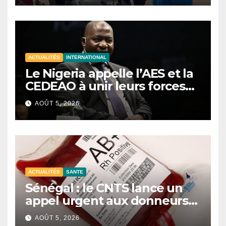
ACTUALITÉS
INTERNATIONAL
Le Nigeria appelle l’AES et la
CEDEAO à unir leurs forces
contre le terrorisme
AOÛT 5, 2026
ACTUALITÉS
SANTE
Sénégal : le CNTS lance un
appel urgent aux donneurs
face à une pénurie de sang.
AOÛT 5, 2026