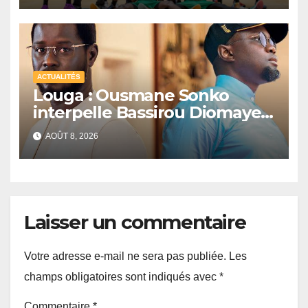
ACTUALITÉS
Louga : Ousmane Sonko
interpelle Bassirou Diomaye
Faye sur la date des élections
AOÛT 8, 2026
locales
Laisser un commentaire
Votre adresse e-mail ne sera pas publiée.
Les
champs obligatoires sont indiqués avec
*
Commentaire
*