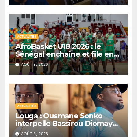
ACTUALITÉS
AfroBasket U18 2026 : le
Sénégal enchaîne et file en
quarts de finale
AOÛT 8, 2026
ACTUALITÉS
Louga : Ousmane Sonko
interpelle Bassirou Diomaye
Faye sur la date des élections
AOÛT 8, 2026