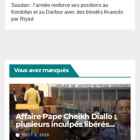
Soudan : l’armée renforce ses positions au
Kordofan et au Darfour avec des blindés financés
par Riyad
Vous avez manqués
ACTUALITÉS
Affaire Pape Cheikh Diallo :
plusieurs inculpés libérés
après un non-lieu partiel
AOÛT 8, 2026