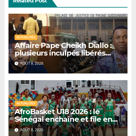
Related Post
ACTUALITÉS
Affaire Pape Cheikh Diallo :
plusieurs inculpés libérés
après un non-lieu partiel
AOÛT 8, 2026
ACTUALITÉS
AfroBasket U18 2026 : le
Sénégal enchaîne et file en
quarts de finale
AOÛT 8, 2026