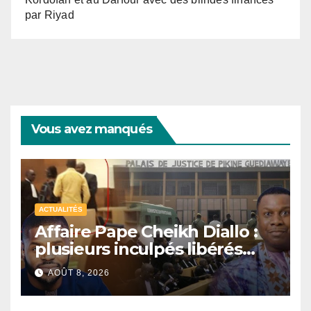
par Riyad
Vous avez manqués
ACTUALITÉS
Affaire Pape Cheikh Diallo :
plusieurs inculpés libérés
après un non-lieu partiel
AOÛT 8, 2026