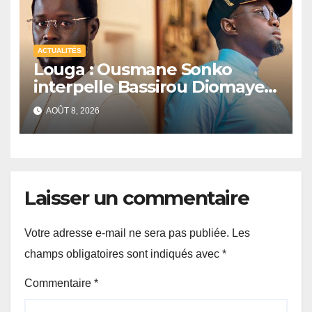
ACTUALITÉS
Louga : Ousmane Sonko
interpelle Bassirou Diomaye
Faye sur la date des élections
AOÛT 8, 2026
locales
Laisser un commentaire
Votre adresse e-mail ne sera pas publiée.
Les
champs obligatoires sont indiqués avec
*
Commentaire
*