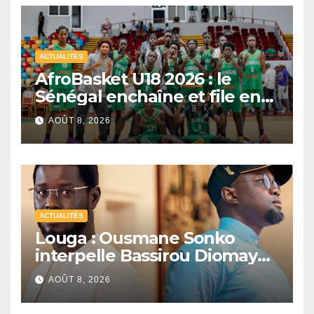
ACTUALITÉS
AfroBasket U18 2026 : le
Sénégal enchaîne et file en
quarts de finale
AOÛT 8, 2026
ACTUALITÉS
Louga : Ousmane Sonko
interpelle Bassirou Diomaye
Faye sur la date des élections
AOÛT 8, 2026
locales