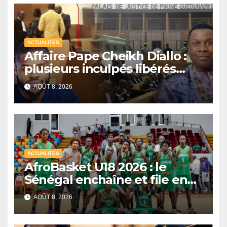
ACTUALITÉS
Affaire Pape Cheikh Diallo :
plusieurs inculpés libérés
après un non-lieu partiel
AOÛT 8, 2026
ACTUALITÉS
AfroBasket U18 2026 : le
Sénégal enchaîne et file en
quarts de finale
AOÛT 8, 2026