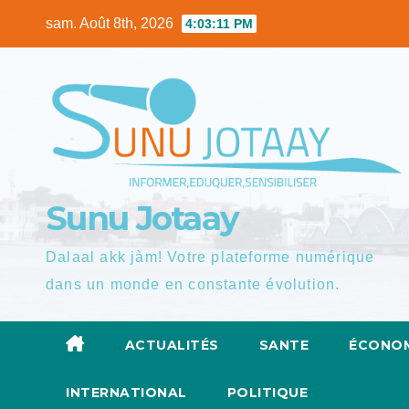
Skip
sam. Août 8th, 2026
4:03:13 PM
to
content
Sunu Jotaay
Dalaal akk jàm! Votre plateforme numérique
dans un monde en constante évolution.
ACTUALITÉS
SANTE
ÉCONOM
INTERNATIONAL
POLITIQUE