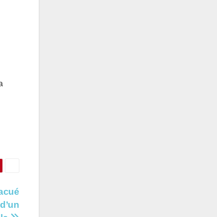
a
vacué
 d’un