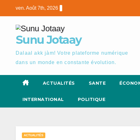
Skip
ven. Août 7th, 2026
to
content
Sunu Jotaay
Dalaal akk jàm! Votre plateforme numérique
dans un monde en constante évolution.
ACTUALITÉS
SANTE
ÉCONOM
INTERNATIONAL
POLITIQUE
ACTUALITÉS