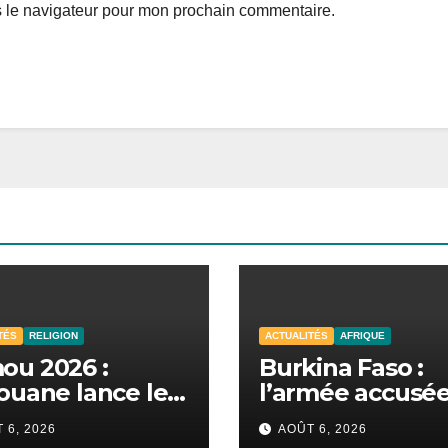
s le navigateur pour mon prochain commentaire.
TÉS
RELIGION
ACTUALITÉS
AFRIQUE
ou 2026 :
Burkina Faso :
ouane lance les
l’armée accusé
aratifs sous le
violences contr
 6, 2026
AOÛT 6, 2026
e de l’unité et
des civils après