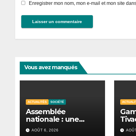
Enregistrer mon nom, mon e-mail et mon site dan
Vous avez manqués
ACTUALITÉS
SOCIÉTÉ
ACTUALI
Assemblée
Gam
nationale : une
Tiva
session
prép
AOÛT 6, 2026
AOÛT
extraordinaire
sign