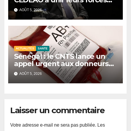
contre le terrorisme
AOÛT 5, 2026
ACTUALITÉS
SANTE
Sénégal : le CNTS lance un
appel urgent aux donneurs
face à une pénurie de sang.
AOÛT 5, 2026
Laisser un commentaire
Votre adresse e-mail ne sera pas publiée.
Les