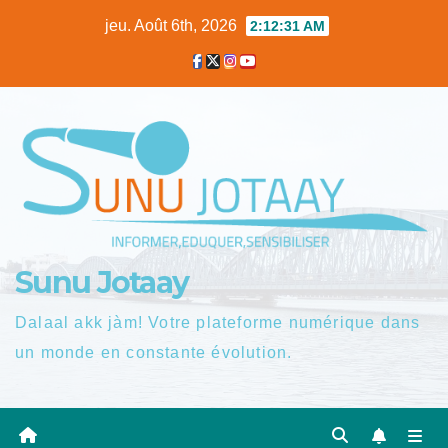
Skip
jeu. Août 6th, 2026
2:12:32 AM
to
content
Sunu Jotaay
Dalaal akk jàm! Votre plateforme numérique dans
un monde en constante évolution.