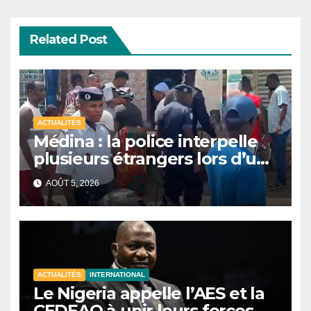
Related Post
ACTUALITÉS
Médina : la police interpelle
plusieurs étrangers lors d’une
opération de sécurisation
AOÛT 5, 2026
ACTUALITÉS
INTERNATIONAL
Le Nigeria appelle l’AES et la
CEDEAO à unir leurs forces