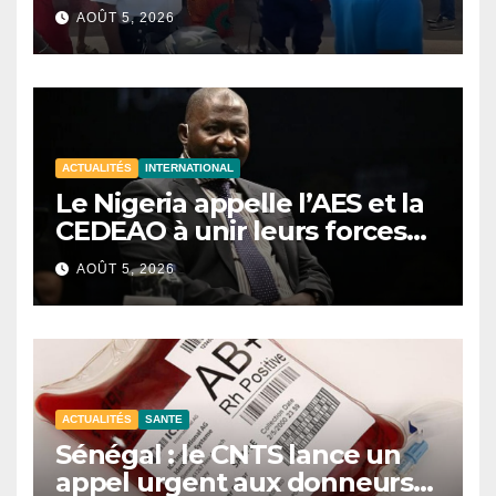
d’une opération de
AOÛT 5, 2026
sécurisation
ACTUALITÉS
INTERNATIONAL
Le Nigeria appelle l’AES et la
CEDEAO à unir leurs forces
contre le terrorisme
AOÛT 5, 2026
ACTUALITÉS
SANTE
Sénégal : le CNTS lance un
appel urgent aux donneurs