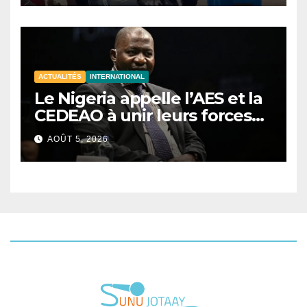
ACTUALITÉS
INTERNATIONAL
Le Nigeria appelle l’AES et la
CEDEAO à unir leurs forces
contre le terrorisme
AOÛT 5, 2026