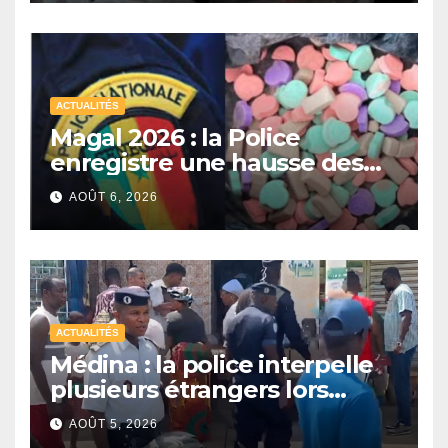
consommation
ACTUALITÉS
Magal 2026 : la Police
enregistre une hausse des
saisies de drogues de
AOÛT 6, 2026
synthèse malgré un recul de
certains stupéfiants
ACTUALITÉS
Médina : la police interpelle
plusieurs étrangers lors
d’une opération de
AOÛT 5, 2026
sécurisation