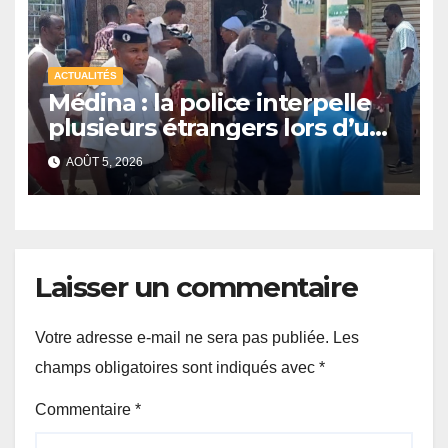
ACTUALITÉS
Médina : la police interpelle
plusieurs étrangers lors d’une
opération de sécurisation
AOÛT 5, 2026
Laisser un commentaire
Votre adresse e-mail ne sera pas publiée.
Les
champs obligatoires sont indiqués avec
*
Commentaire
*