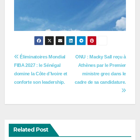
Navigation
Éliminatoires Mondial
ONU : Macky Sall reçu à
FIBA 2027 : le Sénégal
Athènes par le Premier
de
domine la Côte d’Ivoire et
ministre grec dans le
l’article
conforte son leadership.
cadre de sa candidature.
Related Post