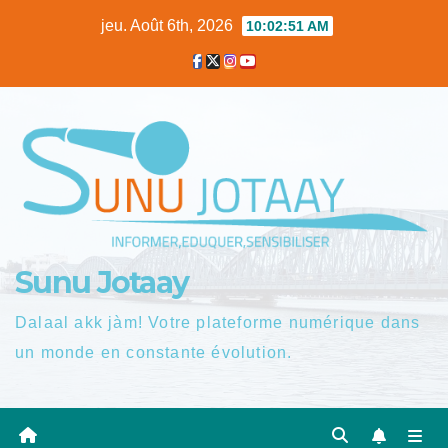
Skip
jeu. Août 6th, 2026
10:02:52 AM
to
content
Sunu Jotaay
Dalaal akk jàm! Votre plateforme numérique dans
un monde en constante évolution.