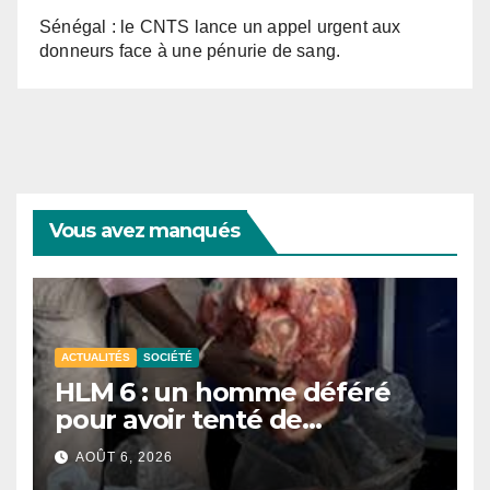
Sénégal : le CNTS lance un appel urgent aux
donneurs face à une pénurie de sang.
Vous avez manqués
ACTUALITÉS
SOCIÉTÉ
HLM 6 : un homme déféré
pour avoir tenté de
récupérer et revendre de la
AOÛT 6, 2026
viande impropre à la