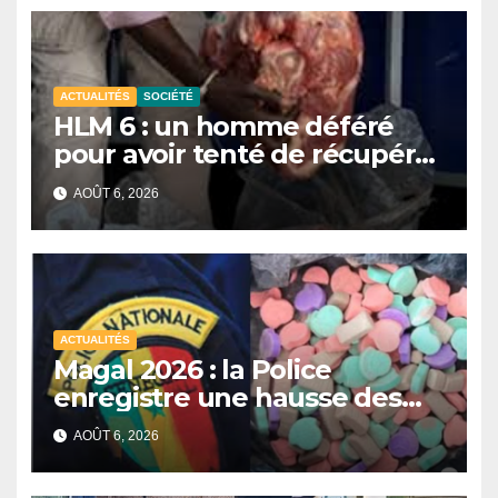
ACTUALITÉS
SOCIÉTÉ
HLM 6 : un homme déféré
pour avoir tenté de récupérer
et revendre de la viande
AOÛT 6, 2026
impropre à la consommation
ACTUALITÉS
Magal 2026 : la Police
enregistre une hausse des
saisies de drogues de
AOÛT 6, 2026
synthèse malgré un recul de
certains stupéfiants