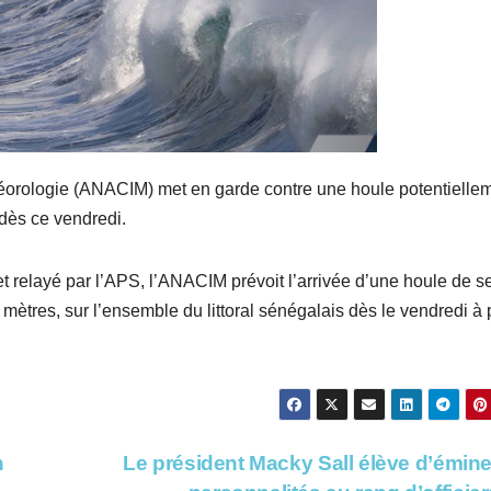
météorologie (ANACIM) met en garde contre une houle potentielle
 dès ce vendredi.
et relayé par l’APS, l’ANACIM prévoit l’arrivée d’une houle de s
ètres, sur l’ensemble du littoral sénégalais dès le vendredi à p
n
Le président Macky Sall élève d’émin