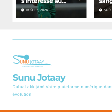
s’intéresse au
sang
Sénégalais Pape
mobi
AOÛT 7, 2026
AOÛT
Guèye
s’in
de D
Sunu Jotaay
Dalaal akk jàm! Votre plateforme numérique da
évolution.