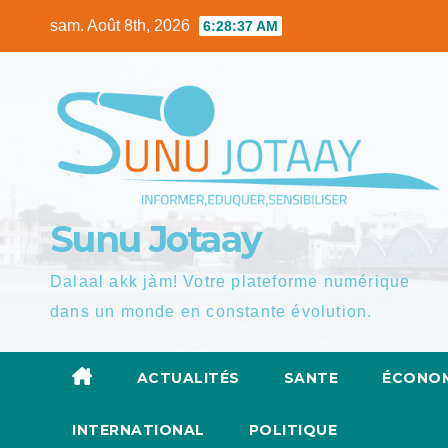
Skip
sam. Août 8th, 2026
6:28:38 AM
to
content
Sunu Jotaay
Dalaal akk jàm! Votre plateforme numérique
dans un monde en constante évolution.
ACTUALITÉS
SANTE
ÉCONOM
INTERNATIONAL
POLITIQUE