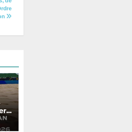
s, de
Ordre
ion
e
era