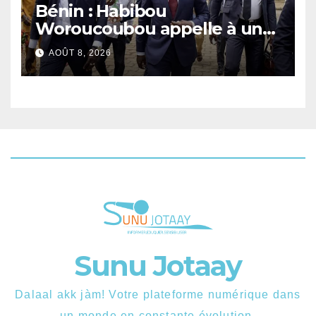
Bénin : Habibou
Woroucoubou appelle à un
retour du pluralisme avec le
AOÛT 8, 2026
Sénat
Sunu Jotaay
Dalaal akk jàm! Votre plateforme numérique dans
un monde en constante évolution.