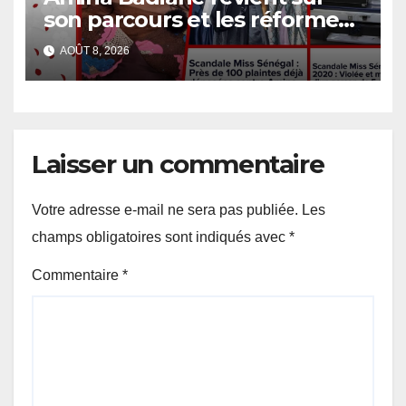
son parcours et les réformes
de Miss Sénégal
AOÛT 8, 2026
Laisser un commentaire
Votre adresse e-mail ne sera pas publiée.
Les
champs obligatoires sont indiqués avec
*
Commentaire
*