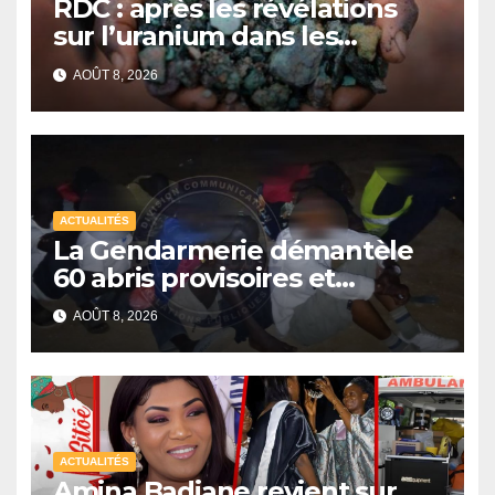
RDC : après les révélations
sur l’uranium dans les
exportations de cobalt,
AOÛT 8, 2026
Kinshasa lance une
campagne de vérification
ACTUALITÉS
La Gendarmerie démantèle
60 abris provisoires et
interpelle 27 personnes
AOÛT 8, 2026
ACTUALITÉS
Amina Badiane revient sur