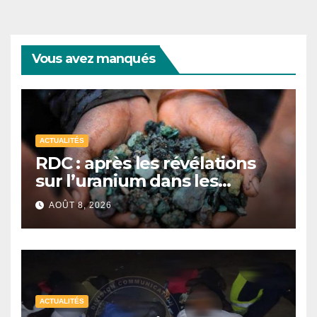
Vous avez manqués
ACTUALITÉS
RDC : après les révélations
sur l’uranium dans les
exportations de cobalt,
AOÛT 8, 2026
Kinshasa lance une
campagne de vérification
ACTUALITÉS