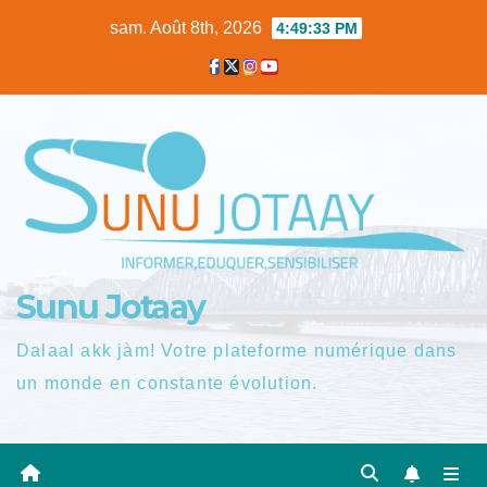
Skip
sam. Août 8th, 2026
4:49:34 PM
to
content
Sunu Jotaay
Dalaal akk jàm! Votre plateforme numérique dans
un monde en constante évolution.