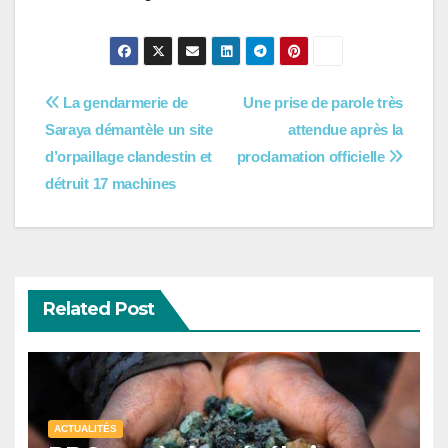
Navigation
La gendarmerie de
Une prise de parole très
Saraya démantèle un site
attendue après la
de
d’orpaillage clandestin et
proclamation officielle
l’article
détruit 17 machines
Related Post
ACTUALITÉS