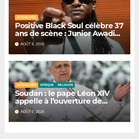
ACTUALITÉS
Positive Black Soul célèbre 37
ans de scène : Junior Awadi
face à un héritage
AOÛT 9, 2026
générationnel
ACTUALITÉS
AFRIQUE
RELIGION
Soudan : le pape Léon XIV
appelle à l’ouverture de
couloirs humanitaires
AOÛT 9, 2026