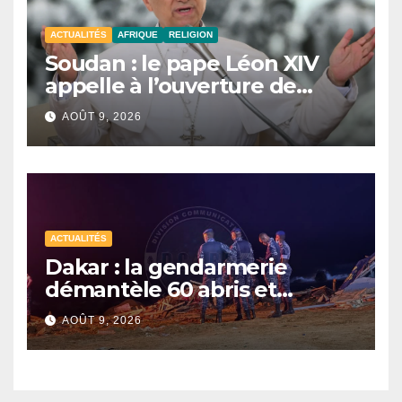
ACTUALITÉS
AFRIQUE
RELIGION
Soudan : le pape Léon XIV
appelle à l’ouverture de
couloirs humanitaires
AOÛT 9, 2026
ACTUALITÉS
Dakar : la gendarmerie
démantèle 60 abris et
interpelle 27 personnes
AOÛT 9, 2026