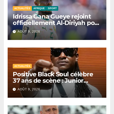
ACTUALITÉS
AFRIQUE
SPORT
Idrissa Gana Gueye rejoint
officiellement Al-Diriyah pour
une saison
AOÛT 9, 2026
ACTUALITÉS
Positive Black Soul célèbre
37 ans de scène : Junior
Awadi face à un héritage
AOÛT 9, 2026
générationnel