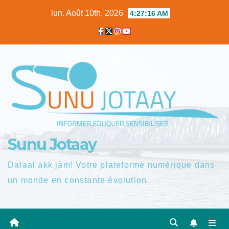
Skip
lun. Août 10th, 2026
4:27:17 AM
to
content
Sunu Jotaay
Dalaal akk jàm! Votre plateforme numérique dans
un monde en constante évolution.