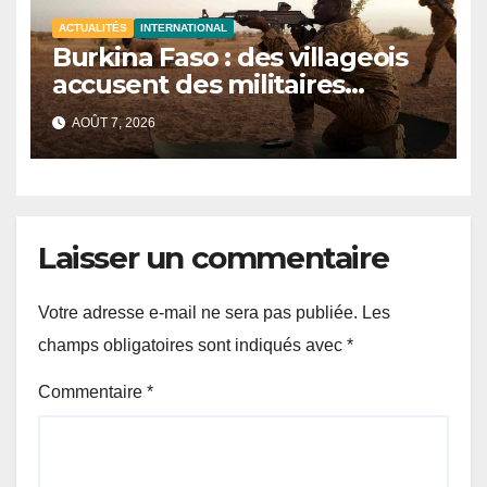
ACTUALITÉS
INTERNATIONAL
Burkina Faso : des villageois
accusent des militaires
d’avoir tué au moins 48 civils
AOÛT 7, 2026
après une attaque terroriste
Laisser un commentaire
Votre adresse e-mail ne sera pas publiée.
Les
champs obligatoires sont indiqués avec
*
Commentaire
*