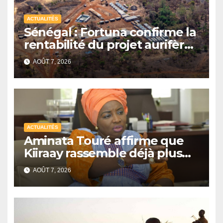
ACTUALITÉS
Sénégal : Fortuna confirme la
rentabilité du projet aurifère
Diamba Sud à Kédougou
AOÛT 7, 2026
ACTUALITÉS
Aminata Touré affirme que
Kiiraay rassemble déjà plus
de la moitié des maires du
AOÛT 7, 2026
Sénégal