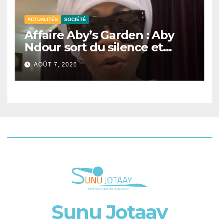
ACTUALITÉS
SOCIÉTÉ
Affaire Aby’s Garden : Aby
Ndour sort du silence et
apporte des précisions sur la
AOÛT 7, 2026
procédure judiciaire
Sunu Jotaay