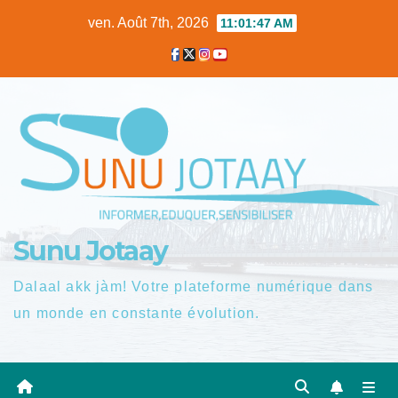
Skip
ven. Août 7th, 2026
11:01:48 AM
to
content
Sunu Jotaay
Dalaal akk jàm! Votre plateforme numérique dans
un monde en constante évolution.