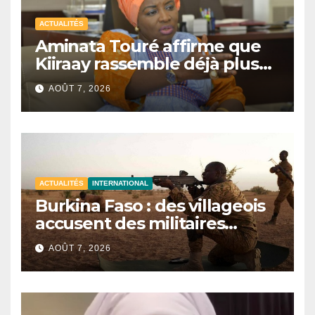
ACTUALITÉS
Aminata Touré affirme que
Kiiraay rassemble déjà plus
de la moitié des maires du
AOÛT 7, 2026
Sénégal
ACTUALITÉS
INTERNATIONAL
Burkina Faso : des villageois
accusent des militaires
d’avoir tué au moins 48 civils
AOÛT 7, 2026
après une attaque terroriste