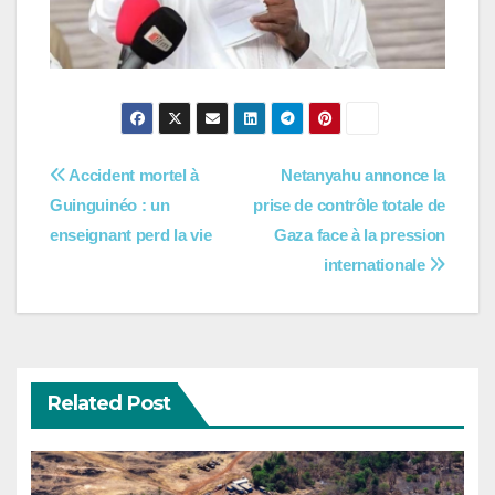
Navigation
Accident mortel à
Netanyahu annonce la
Guinguinéo : un
prise de contrôle totale de
de
enseignant perd la vie
Gaza face à la pression
l’article
internationale
Related Post