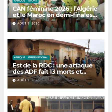
AFRIQUE
SPORT
CAN féminine 2026 : l’Algérie
et le Maroc en demi-finales
et au Mondial 2027
AOÛT 9, 2026
AFRIQUE
INTERNATIONAL
Est de la RDC : une attaque
des ADF fait 13 morts et
réduit un village en cendres
AOÛT 9, 2026