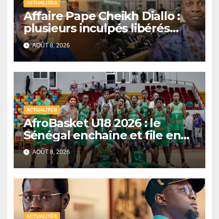
ACTUALITÉS
Affaire Pape Cheikh Diallo :
plusieurs inculpés libérés
après un non-lieu partiel
AOÛT 8, 2026
ACTUALITÉS
AfroBasket U18 2026 : le
Sénégal enchaîne et file en
quarts de finale
AOÛT 8, 2026
ACTUALITÉS