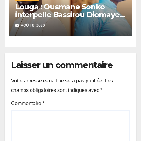
Louga : Ousmane Sonko
interpelle Bassirou Diomaye
Faye sur la date des élections
AOÛT 8, 2026
locales
Laisser un commentaire
Votre adresse e-mail ne sera pas publiée.
Les
champs obligatoires sont indiqués avec
*
Commentaire
*