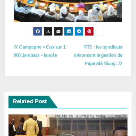
Navigation
Campagne « Cap sur 1
RTS : les syndicats
000 Jambaar » lancée
dénoncent la gestion de
de
Pape Alé Niang.
l’article
Related Post