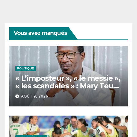
Vous avez manqués
POLITIQUE
« L’imposteur », « le messie »,
« les scandales » : Mary Teuw
Niane cible les dérives d’un
AOÛT 9, 2026
leader politique