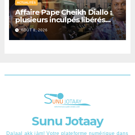
ACTUALITÉS
Affaire Pape Cheikh Diallo :
plusieurs inculpés libérés
après un non-lieu partiel
AOÛT 8, 2026
Sunu Jotaay
Dalaal akk jàm! Votre plateforme numérique dans