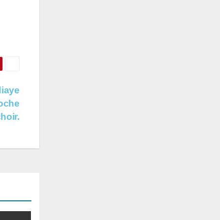
diaye
oche
hoir.