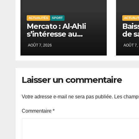
ACTUALITÉS
SPORT
ACTUALI
Mercato : Al-Ahli
Bais
s’intéresse au
de s
Sénégalais Pape
mobi
AOÛT 7, 2026
AOÛT 7,
Guèye
s’in
de D
Laisser un commentaire
Votre adresse e-mail ne sera pas publiée.
Les champs
Commentaire
*