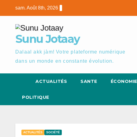
Skip
sam. Août 8th, 2026
to
content
Sunu Jotaay
Dalaal akk jàm! Votre plateforme numérique
dans un monde en constante évolution.
ACTUALITÉS
SANTE
ÉCONOMI
POLITIQUE
ACTUALITÉS
SOCIÉTÉ