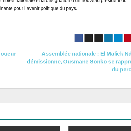
mblée nationale et la désignation d’un nouveau président du
ante pour l’avenir politique du pays.
 joueur
Assemblée nationale : El Malick N
démissionne, Ousmane Sonko se rappr
du perc