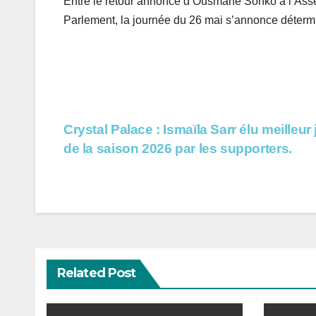
Entre le retour annoncé d’Ousmane Sonko à l’Asse
Parlement, la journée du 26 mai s’annonce détermin
Navigation
Crystal Palace : Ismaïla Sarr élu meilleur
de la saison 2026 par les supporters.
de
l’article
Related Post