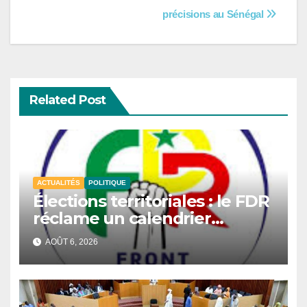
l’article
précisions au Sénégal
Related Post
ACTUALITÉS
POLITIQUE
Élections territoriales : le FDR
réclame un calendrier
électoral et redoute un
AOÛT 6, 2026
report du scrutin.