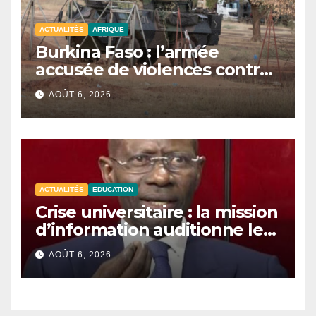
ACTUALITÉS
AFRIQUE
Burkina Faso : l’armée
accusée de violences contre
des civils après une attaque
AOÛT 6, 2026
jihadiste.
ACTUALITÉS
EDUCATION
Crise universitaire : la mission
d’information auditionne le
ministre Boubacar Camara.
AOÛT 6, 2026