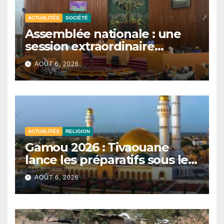
ACTUALITÉS
SOCIÉTÉ
Assemblée nationale : une
session extraordinaire
convoquée le 10 août avec
AOÛT 6, 2026
plusieurs commissions
d’enquête à l’ordre du jour.
ACTUALITÉS
RELIGION
Gamou 2026 : Tivaouane
lance les préparatifs sous le
signe de l’unité et du Tawhid.
AOÛT 6, 2026