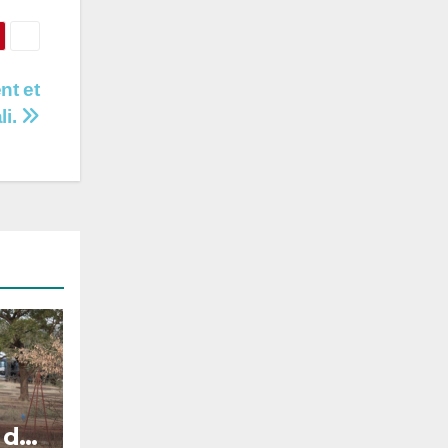
nt et
li.
 de