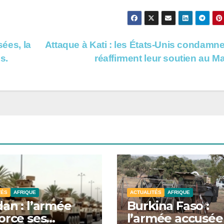
sées, la
Attaque à Kati : les États-Unis condamne
s.
réaffirment leur soutien au Ma
TÉS
AFRIQUE
ACTUALITÉS
AFRIQUE
an : l’armée
Burkina Faso :
orce ses
l’armée accusée