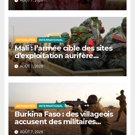
AOÛT 7, 2026
81e Assemblée générale.
ACTUALITÉS
INTERNATIONAL
Mali : l’armée cible des sites
d’exploitation aurifère
clandestine attribués à des
AOÛT 7, 2026
groupes armés
ACTUALITÉS
INTERNATIONAL
Burkina Faso : des villageois
accusent des militaires
d’avoir tué au moins 48 civils
AOÛT 7, 2026