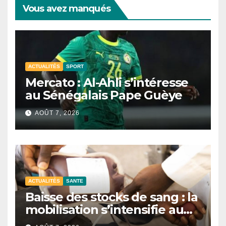
Vous avez manqués
ACTUALITÉS
SPORT
Mercato : Al-Ahli s’intéresse
au Sénégalais Pape Guèye
AOÛT 7, 2026
ACTUALITÉS
SANTE
Baisse des stocks de sang : la
mobilisation s’intensifie au
CNTS de Dakar.