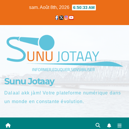
Skip
sam. Août 8th, 2026
6:50:34 AM
to
content
Sunu Jotaay
Dalaal akk jàm! Votre plateforme numérique dans
un monde en constante évolution.