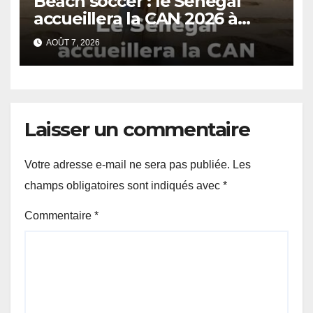
Beach soccer : le Sénégal
accueillera la CAN 2026 à
Dakar.
AOÛT 7, 2026
Laisser un commentaire
Votre adresse e-mail ne sera pas publiée.
Les
champs obligatoires sont indiqués avec
*
Commentaire
*