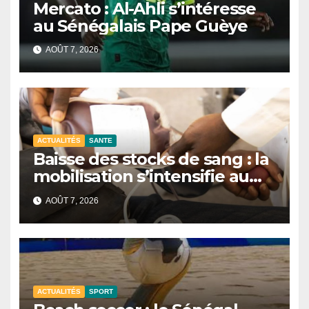
Mercato : Al-Ahli s’intéresse
au Sénégalais Pape Guèye
AOÛT 7, 2026
ACTUALITÉS
SANTE
Baisse des stocks de sang : la
mobilisation s’intensifie au
CNTS de Dakar.
AOÛT 7, 2026
ACTUALITÉS
SPORT