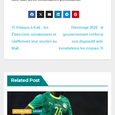
Navigation
Attaque à Kati : les
Hivernage 2026 : le
États-Unis condamnent et
gouvernement renforce
de
réaffirment leur soutien au
son dispositif anti-
l’article
Mali.
inondations les risques
Related Post
ACTUALITÉS
SPORT