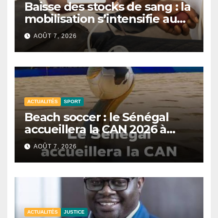
Baisse des stocks de sang : la
mobilisation s’intensifie au
CNTS de Dakar.
AOÛT 7, 2026
ACTUALITÉS
SPORT
Beach soccer : le Sénégal
accueillera la CAN 2026 à
Dakar.
AOÛT 7, 2026
ACTUALITÉS
JUSTICE