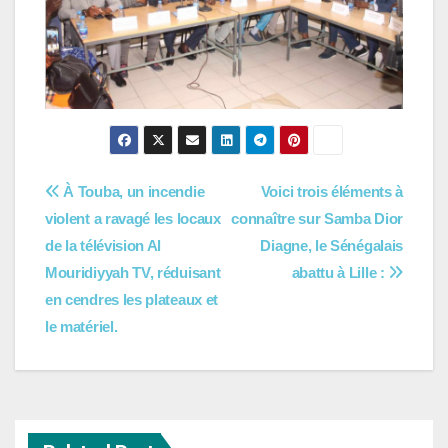
Navigation
À Touba, un incendie
Voici trois éléments à
violent a ravagé les locaux
connaître sur Samba Dior
de
de la télévision Al
Diagne, le Sénégalais
l’article
Mouridiyyah TV, réduisant
abattu à Lille :
en cendres les plateaux et
le matériel.