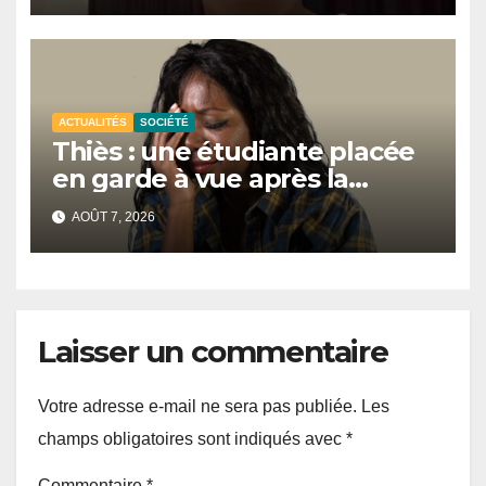
ACTUALITÉS
SOCIÉTÉ
Thiès : une étudiante placée
en garde à vue après la
découverte de deux
AOÛT 7, 2026
nouveau-nés sans vie
Laisser un commentaire
Votre adresse e-mail ne sera pas publiée.
Les
champs obligatoires sont indiqués avec
*
Commentaire
*