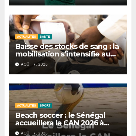
ACTUALITÉS
SANTE
Baisse des stocks de sang : la
mobilisation s’intensifie au
CNTS de Dakar.
AOÛT 7, 2026
ACTUALITÉS
SPORT
Beach soccer : le Sénégal
accueillera la CAN 2026 à
Dakar.
AOÛT 7, 2026