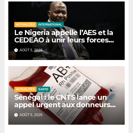
ACTUALITÉS
INTERNATIONAL
Le Nigeria appelle l’AES et la
CEDEAO à unir leurs forces
contre le terrorisme
AOÛT 5, 2026
ACTUALITÉS
SANTE
Sénégal : le CNTS lance un
appel urgent aux donneurs
face à une pénurie de sang.
AOÛT 5, 2026