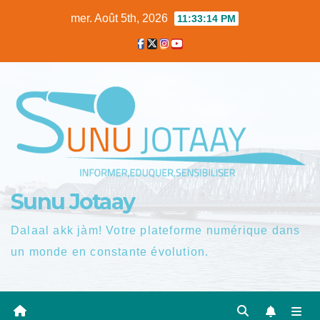
Skip
mer. Août 5th, 2026
11:33:15 PM
to
content
Sunu Jotaay
Dalaal akk jàm! Votre plateforme numérique dans
un monde en constante évolution.