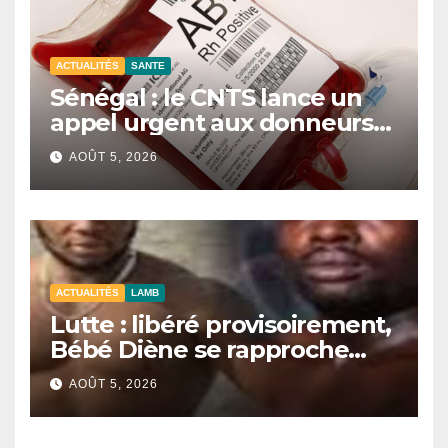
ACTUALITÉS
SANTE
Sénégal : le CNTS lance un
appel urgent aux donneurs
face à une pénurie de sang.
AOÛT 5, 2026
ACTUALITÉS
LAMB
Lutte : libéré provisoirement,
Bébé Diène se rapproche
d’un combat contre Zarco.
AOÛT 5, 2026