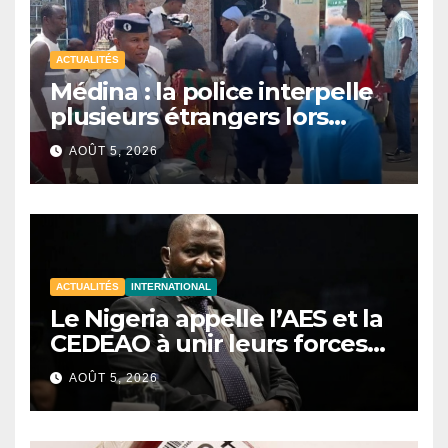
ACTUALITÉS
Médina : la police interpelle
plusieurs étrangers lors
d’une opération de
AOÛT 5, 2026
sécurisation
ACTUALITÉS
INTERNATIONAL
Le Nigeria appelle l’AES et la
CEDEAO à unir leurs forces
contre le terrorisme
AOÛT 5, 2026