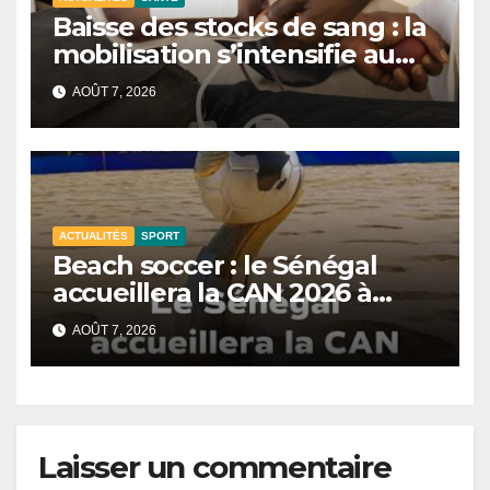
Baisse des stocks de sang : la
mobilisation s’intensifie au
CNTS de Dakar.
AOÛT 7, 2026
ACTUALITÉS
SPORT
Beach soccer : le Sénégal
accueillera la CAN 2026 à
Dakar.
AOÛT 7, 2026
Laisser un commentaire