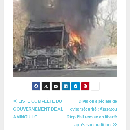
Navigation
LISTE COMPLÈTE DU
Division spéciale de
GOUVERNEMENT DE AL
cybersécurité : Aïssatou
de
AMINOU LO.
Diop Fall remise en liberté
l’article
après son audition.