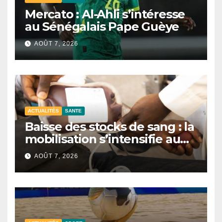
Mercato : Al-Ahli s’intéresse
au Sénégalais Pape Guèye
AOÛT 7, 2026
ACTUALITÉS
SANTE
Baisse des stocks de sang : la
mobilisation s’intensifie au
CNTS de Dakar.
AOÛT 7, 2026