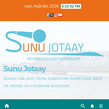
Skip
sam. Août 8th, 2026
3:23:53 PM
to
content
Sunu Jotaay
Dalaal akk jàm! Votre plateforme numérique dans
un monde en constante évolution.