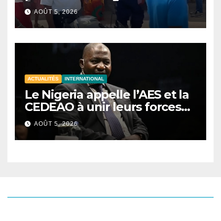
d’une opération de
AOÛT 5, 2026
sécurisation
ACTUALITÉS
INTERNATIONAL
Le Nigeria appelle l’AES et la
CEDEAO à unir leurs forces
contre le terrorisme
AOÛT 5, 2026