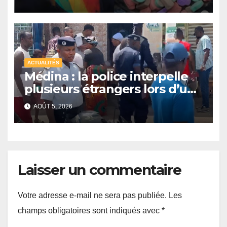
synthèse malgré un recul de
certains stupéfiants
ACTUALITÉS
Médina : la police interpelle
plusieurs étrangers lors d’une
opération de sécurisation
AOÛT 5, 2026
Laisser un commentaire
Votre adresse e-mail ne sera pas publiée.
Les
champs obligatoires sont indiqués avec
*