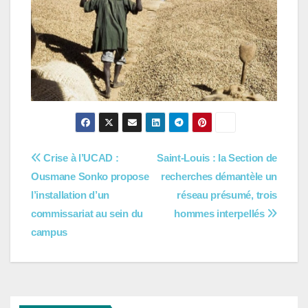
Navigation
Crise à l’UCAD :
Saint-Louis : la Section de
Ousmane Sonko propose
recherches démantèle un
de
l’installation d’un
réseau présumé, trois
l’article
commissariat au sein du
hommes interpellés
campus