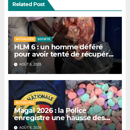
Related Post
ACTUALITÉS
SOCIÉTÉ
HLM 6 : un homme déféré
pour avoir tenté de récupérer
et revendre de la viande
AOÛT 6, 2026
impropre à la consommation
ACTUALITÉS
Magal 2026 : la Police
enregistre une hausse des
saisies de drogues de
AOÛT 6, 2026