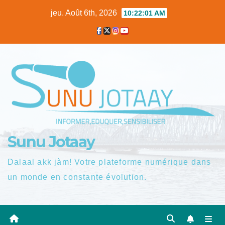
Skip
jeu. Août 6th, 2026
10:22:02 AM
to
content
Sunu Jotaay
Dalaal akk jàm! Votre plateforme numérique dans
un monde en constante évolution.