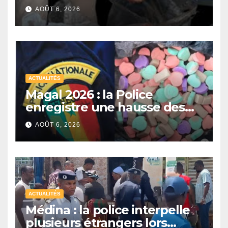
récupérer et revendre de la
AOÛT 6, 2026
viande impropre à la
consommation
ACTUALITÉS
Magal 2026 : la Police
enregistre une hausse des
saisies de drogues de
AOÛT 6, 2026
synthèse malgré un recul de
certains stupéfiants
ACTUALITÉS
Médina : la police interpelle
plusieurs étrangers lors