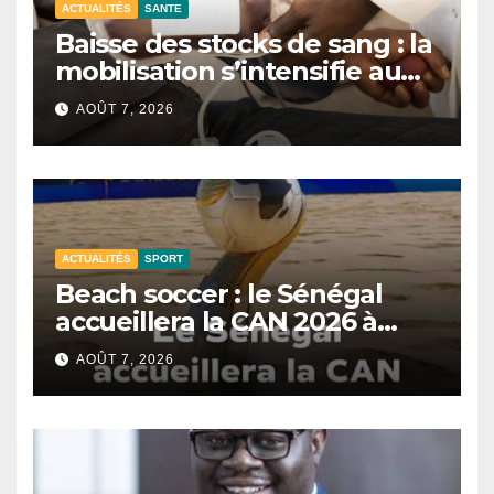
ACTUALITÉS
SANTE
Baisse des stocks de sang : la
mobilisation s’intensifie au
CNTS de Dakar.
AOÛT 7, 2026
ACTUALITÉS
SPORT
Beach soccer : le Sénégal
accueillera la CAN 2026 à
Dakar.
AOÛT 7, 2026