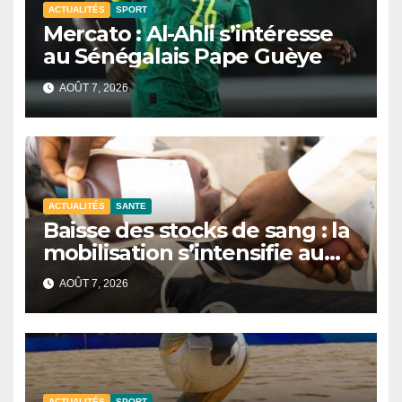
ACTUALITÉS
SPORT
Mercato : Al-Ahli s’intéresse
au Sénégalais Pape Guèye
AOÛT 7, 2026
ACTUALITÉS
SANTE
Baisse des stocks de sang : la
mobilisation s’intensifie au
CNTS de Dakar.
AOÛT 7, 2026
ACTUALITÉS
SPORT