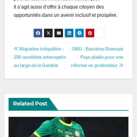
Il s’agit aussi d’offrir à chaque citoyen des
opportunités dans un avenir inclusif et prospère.
Navigation
Migration irrégulière :
ONU : Bassirou Diomaye
259 candidats interceptés
Faye plaide pour une
de
au large de la Gambie
réforme en profondeur
l’article
Related Post