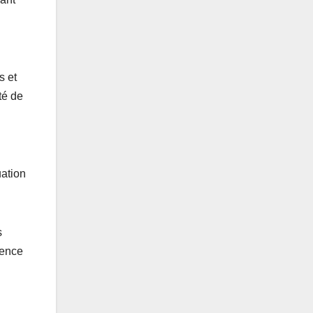
s et
té de
uation
s
dence