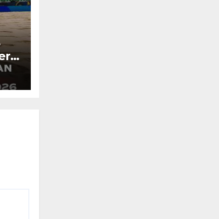
e
era