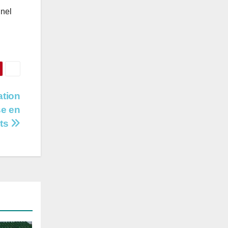
nnel
ation
se en
nts