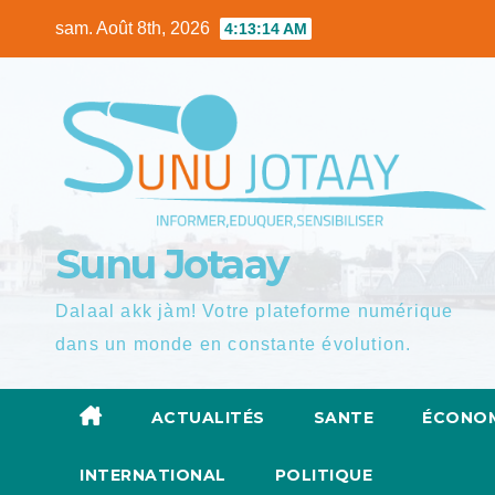
Skip
sam. Août 8th, 2026
4:13:15 AM
to
content
Sunu Jotaay
Dalaal akk jàm! Votre plateforme numérique
dans un monde en constante évolution.
ACTUALITÉS
SANTE
ÉCONOM
INTERNATIONAL
POLITIQUE