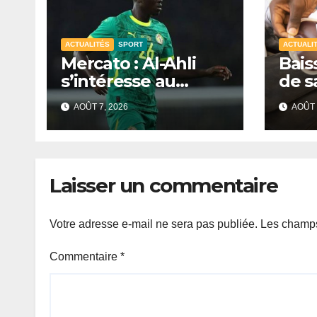
ACTUALITÉS
SPORT
ACTUALI
Mercato : Al-Ahli
Bais
s’intéresse au
de s
Sénégalais Pape
mobi
AOÛT 7, 2026
AOÛT 
Guèye
s’in
de D
Laisser un commentaire
Votre adresse e-mail ne sera pas publiée.
Les champs
Commentaire
*