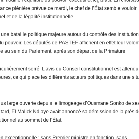
séance plénière prévue ce mardi, le chef de l’État semble vouloir
el et de la légalité institutionnelle.
une bataille politique majeure autour du contrôle des institution
du pouvoir. Les députés de PASTEF affichent en effet leur volon
e au sein du Parlement, après son départ de la Primature.
iculièrement serré. L’avis du Conseil constitutionnel est attendu
ures, ce qui place les différents acteurs politiques dans une sit
 plus large ouverte depuis le limogeage d’Ousmane Sonko de se
s tard, El Malick Ndiaye avait annoncé sa démission de la prési
utionnel au sommet de l’État.
n exceptionnelle : sans Premier ministre en fonction, sans