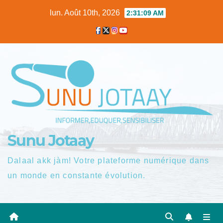
Skip
lun. Août 10th, 2026
2:31:10 AM
to
content
Sunu Jotaay
Dalaal akk jàm! Votre plateforme numérique dans
un monde en constante évolution.