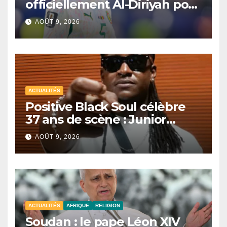
officiellement Al-Diriyah pour
une saison
AOÛT 9, 2026
ACTUALITÉS
Positive Black Soul célèbre
37 ans de scène : Junior
Awadi face à un héritage
AOÛT 9, 2026
générationnel
ACTUALITÉS
AFRIQUE
RELIGION
Soudan : le pape Léon XIV