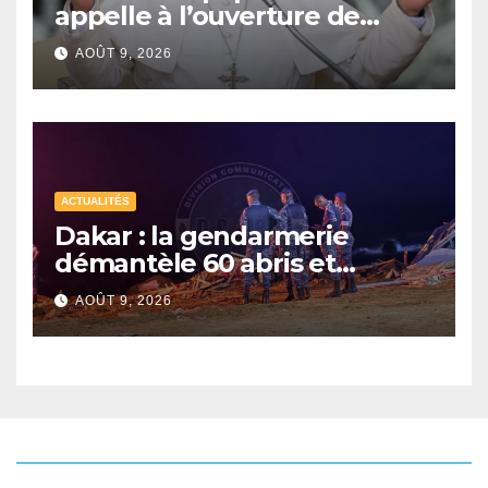
appelle à l’ouverture de
couloirs humanitaires
AOÛT 9, 2026
ACTUALITÉS
Dakar : la gendarmerie
démantèle 60 abris et
interpelle 27 personnes
AOÛT 9, 2026