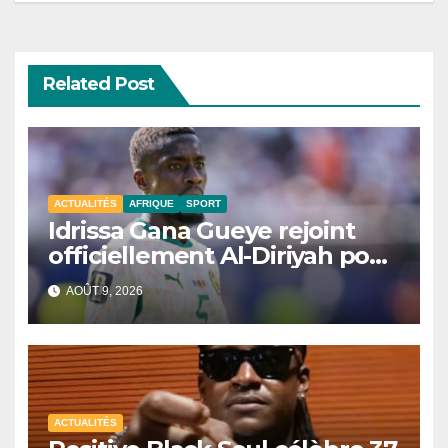
Related Post
ACTUALITÉS
AFRIQUE
SPORT
Idrissa Gana Gueye rejoint
officiellement Al-Diriyah pour
une saison
AOÛT 9, 2026
ACTUALITÉS