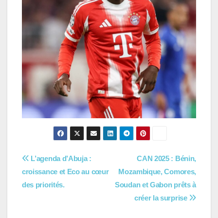
Navigation
L’agenda d’Abuja :
CAN 2025 : Bénin,
croissance et Eco au cœur
Mozambique, Comores,
de
des priorités.
Soudan et Gabon prêts à
l’article
créer la surprise