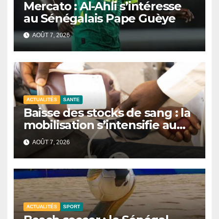
Mercato : Al-Ahli s’intéresse
au Sénégalais Pape Guèye
AOÛT 7, 2026
ACTUALITÉS
SANTE
Baisse des stocks de sang : la
mobilisation s’intensifie au
CNTS de Dakar.
AOÛT 7, 2026
ACTUALITÉS
SPORT