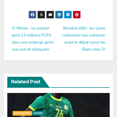
Navigation
Mbour : un policier
Mondial 2026 : les Lions
perd 3,5 millions FCFA
renforcent leur cohésion
de
dans une auberge après
avant le départ pour les
l’article
une nuit de débauche
États-Unis
Related Post
ACTUALITÉS
SPORT