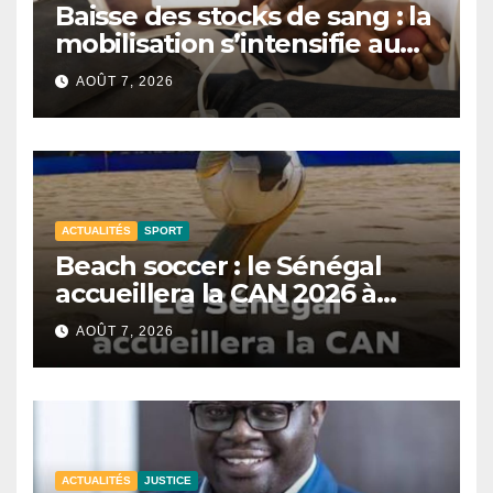
Baisse des stocks de sang : la
mobilisation s’intensifie au
CNTS de Dakar.
AOÛT 7, 2026
ACTUALITÉS
SPORT
Beach soccer : le Sénégal
accueillera la CAN 2026 à
Dakar.
AOÛT 7, 2026
ACTUALITÉS
JUSTICE