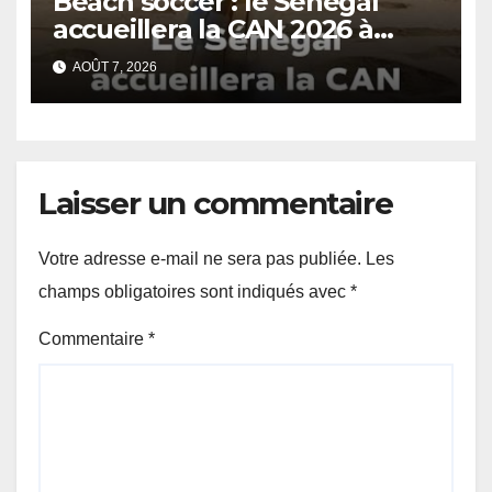
Beach soccer : le Sénégal
accueillera la CAN 2026 à
Dakar.
AOÛT 7, 2026
Laisser un commentaire
Votre adresse e-mail ne sera pas publiée.
Les
champs obligatoires sont indiqués avec
*
Commentaire
*