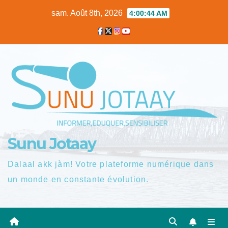
Skip
sam. Août 8th, 2026
4:00:45 AM
to
content
Sunu Jotaay
Dalaal akk jàm! Votre plateforme numérique dans
un monde en constante évolution.