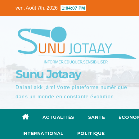
Skip
ven. Août 7th, 2026
1:04:09 PM
to
content
Sunu Jotaay
Dalaal akk jàm! Votre plateforme numérique
dans un monde en constante évolution.
ACTUALITÉS
SANTE
ÉCONOM
INTERNATIONAL
POLITIQUE