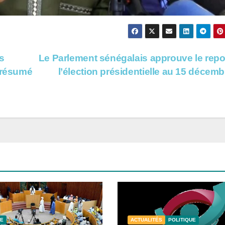
es
Le Parlement sénégalais approuve le repo
 présumé
l’élection présidentielle au 15 décem
UE
ACTUALITÉS
POLITIQUE