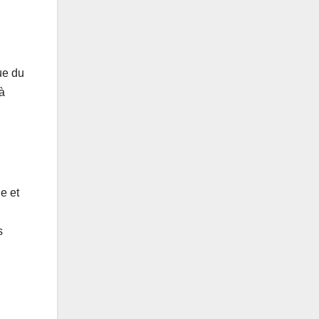
ue du
 à
e et
s