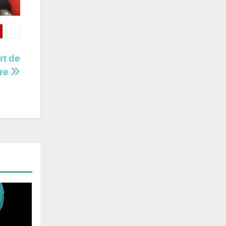
rt de
bre