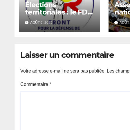
Élections
Ass
territoriales : le FDR
nati
réclame un
sess
AOÛT 6, 2026
AOÛT 
calendrier électoral
extr
et redoute un
s’ou
report du scrutin.
text
l’or
Laisser un commentaire
Votre adresse e-mail ne sera pas publiée.
Les champs
Commentaire
*