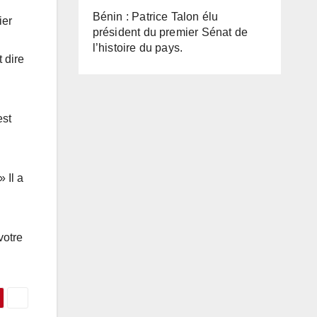
Bénin : Patrice Talon élu
ier
président du premier Sénat de
l’histoire du pays.
 dire
est
 Il a
votre