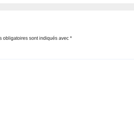
vre avec onze
désormais à des
es majeurs à
sanctions
dre du jour
 obligatoires sont indiqués avec
*