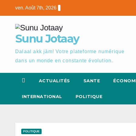
Skip
ven. Août 7th, 2026
to
content
Sunu Jotaay
Dalaal akk jàm! Votre plateforme numérique
dans un monde en constante évolution.
ACTUALITÉS
SANTE
ÉCONOM
INTERNATIONAL
POLITIQUE
POLITIQUE