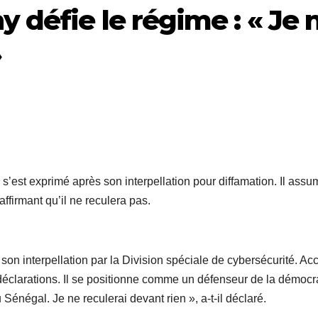
défie le régime : « Je 
»
st exprimé après son interpellation pour diffamation. Il assu
firmant qu’il ne reculera pas.
on interpellation par la Division spéciale de cybersécurité. Ac
s déclarations. Il se positionne comme un défenseur de la démocra
énégal. Je ne reculerai devant rien », a-t-il déclaré.