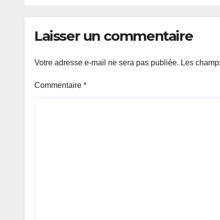
et redoute un
s’ou
report du scrutin.
text
l’or
Laisser un commentaire
Votre adresse e-mail ne sera pas publiée.
Les champs
Commentaire
*