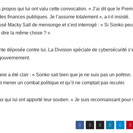
 propos qui lui ont valu cette convocation. « J’ai dit que le Prem
es finances publiques. Je l’assume totalement », a-t-il insisté.
é Macky Sall de mensonge et s’est interrogé : « Si Sonko peut
i dire la même chose ? »
nte déposée contre lui. La Division spéciale de cybersécurité s’
u gouvernement.
 été clair : « Sonko sait bien que je ne suis pas un poltron. »
 mener un combat politique et qu’il ne comptait pas reculer.
x qui lui ont apporté leur soutien. « Je suis reconnaissant pour 