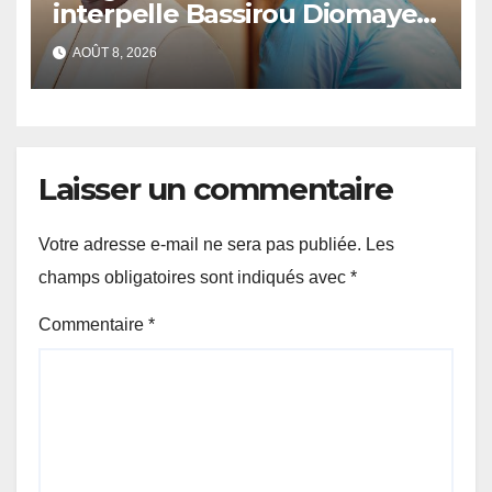
interpelle Bassirou Diomaye
Faye sur la date des élections
AOÛT 8, 2026
locales
Laisser un commentaire
Votre adresse e-mail ne sera pas publiée.
Les
champs obligatoires sont indiqués avec
*
Commentaire
*