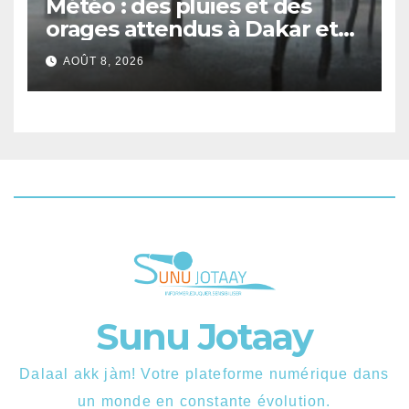
Météo : des pluies et des
orages attendus à Dakar et
dans plusieurs localités ce
AOÛT 8, 2026
samedi
Sunu Jotaay
Dalaal akk jàm! Votre plateforme numérique dans
un monde en constante évolution.