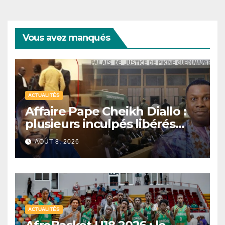
Vous avez manqués
ACTUALITÉS
Affaire Pape Cheikh Diallo :
plusieurs inculpés libérés
après un non-lieu partiel
AOÛT 8, 2026
ACTUALITÉS