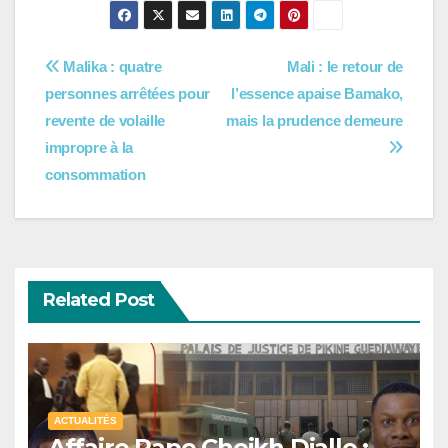
Navigation
Malika : quatre
Mali : le retour de
personnes arrêtées pour
l’essence apaise Bamako,
de
revente de volaille
mais la prudence demeure
l’article
impropre à la
consommation
Related Post
ACTUALITÉS
Affaire Pape Cheikh Diallo :