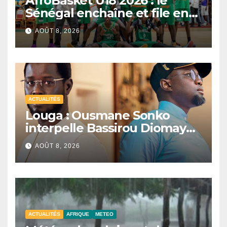
AfroBasket U18 2026 : le
Sénégal enchaîne et file en
quarts de finale
AOÛT 8, 2026
ACTUALITÉS
Louga : Ousmane Sonko
interpelle Bassirou Diomaye
Faye sur la date des élections
AOÛT 8, 2026
locales
ACTUALITÉS
AFRIQUE
METEO