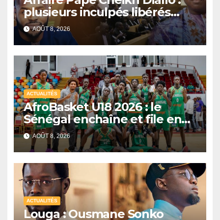
plusieurs inculpés libérés
après un non-lieu partiel
AOÛT 8, 2026
ACTUALITÉS
AfroBasket U18 2026 : le
Sénégal enchaîne et file en
quarts de finale
AOÛT 8, 2026
ACTUALITÉS
Louga : Ousmane Sonko