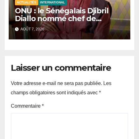
ACTUALITÉS
INTERNATIONAL
ONU : le Sénégalais Djibril
Diallo nommé chef de
cabinet du président de la
AOÛT 7, 2026
81e Assemblée générale.
Laisser un commentaire
Votre adresse e-mail ne sera pas publiée.
Les
champs obligatoires sont indiqués avec
*
Commentaire
*