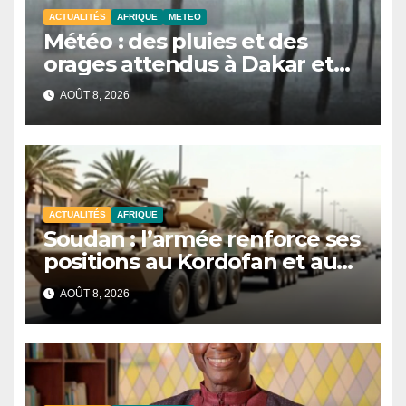
ACTUALITÉS
AFRIQUE
METEO
Météo : des pluies et des
orages attendus à Dakar et
dans plusieurs localités ce
AOÛT 8, 2026
samedi
ACTUALITÉS
AFRIQUE
Soudan : l’armée renforce ses
positions au Kordofan et au
Darfour avec des blindés
AOÛT 8, 2026
financés par Riyad