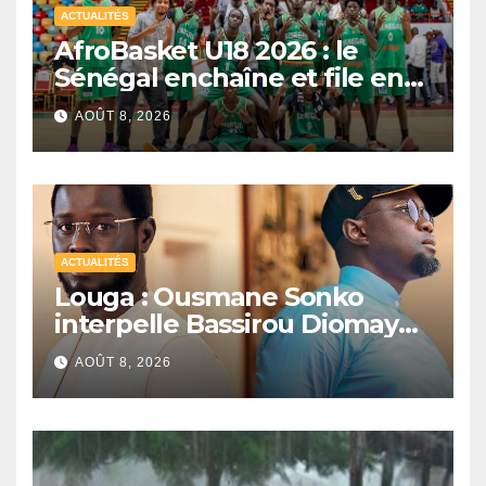
ACTUALITÉS
AfroBasket U18 2026 : le
Sénégal enchaîne et file en
quarts de finale
AOÛT 8, 2026
ACTUALITÉS
Louga : Ousmane Sonko
interpelle Bassirou Diomaye
Faye sur la date des élections
AOÛT 8, 2026
locales