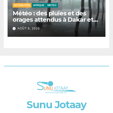
ACTUALITÉS
AFRIQUE
METEO
Météo : des pluies et des
orages attendus à Dakar et
dans plusieurs localités ce
AOÛT 8, 2026
samedi
Sunu Jotaay