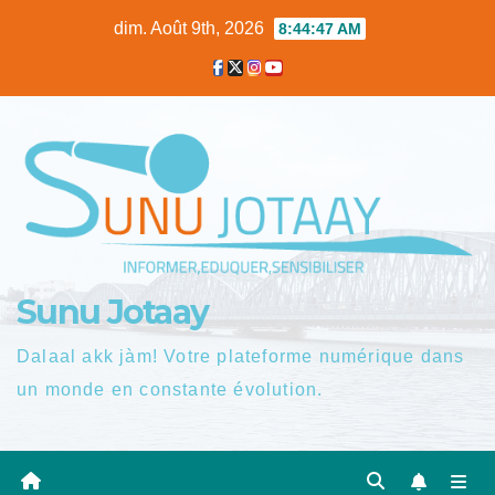
Skip
dim. Août 9th, 2026
8:44:48 AM
to
content
Sunu Jotaay
Dalaal akk jàm! Votre plateforme numérique dans
un monde en constante évolution.