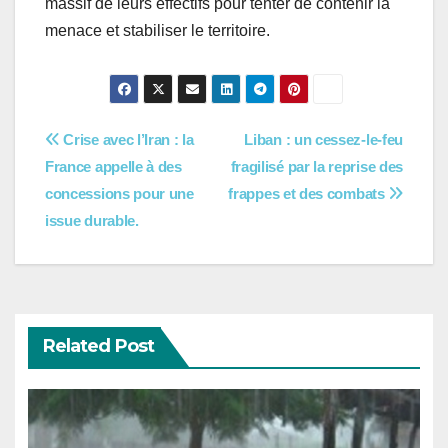
massif de leurs effectifs pour tenter de contenir la
menace et stabiliser le territoire.
Navigation
Crise avec l’Iran : la
Liban : un cessez-le-feu
France appelle à des
fragilisé par la reprise des
de
concessions pour une
frappes et des combats
l’article
issue durable.
Related Post