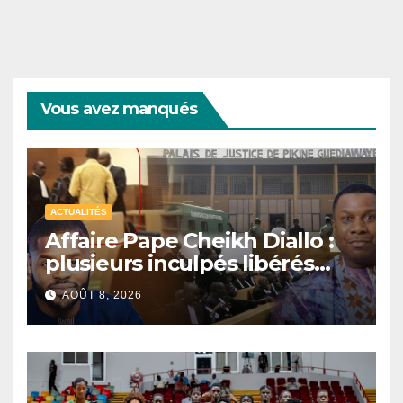
Vous avez manqués
ACTUALITÉS
Affaire Pape Cheikh Diallo :
plusieurs inculpés libérés
après un non-lieu partiel
AOÛT 8, 2026