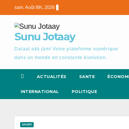
Skip
sam. Août 8th, 2026
to
content
Sunu Jotaay
Dalaal akk jàm! Votre plateforme numérique
dans un monde en constante évolution.
ACTUALITÉS
SANTE
ÉCONOM
INTERNATIONAL
POLITIQUE
SPORT