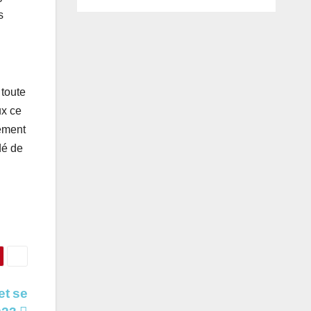
s
 toute
ux ce
lement
dé de
et se