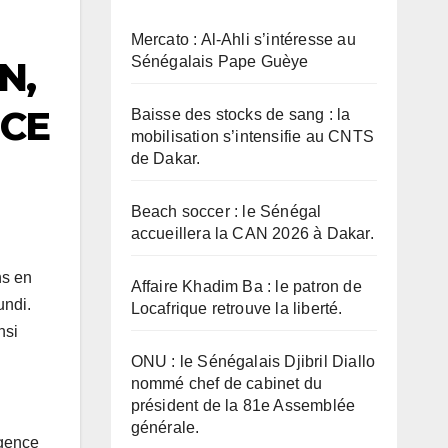
Mercato : Al-Ahli s’intéresse au
Sénégalais Pape Guèye
N,
NCE
Baisse des stocks de sang : la
mobilisation s’intensifie au CNTS
de Dakar.
Beach soccer : le Sénégal
accueillera la CAN 2026 à Dakar.
ns en
Affaire Khadim Ba : le patron de
undi.
Locafrique retrouve la liberté.
nsi
ONU : le Sénégalais Djibril Diallo
nommé chef de cabinet du
président de la 81e Assemblée
générale.
rgence