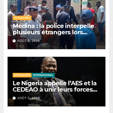
ACTUALITÉS
Médina : la police interpelle
plusieurs étrangers lors
d’une opération de
AOÛT 5, 2026
sécurisation
ACTUALITÉS
INTERNATIONAL
Le Nigeria appelle l’AES et la
CEDEAO à unir leurs forces
contre le terrorisme
AOÛT 5, 2026