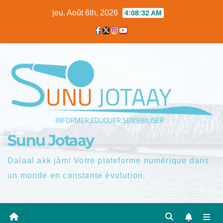
Skip
jeu. Août 6th, 2026
4:08:33 AM
to
content
Sunu Jotaay
Dalaal akk jàm! Votre plateforme numérique dans
un monde en constante évolution.