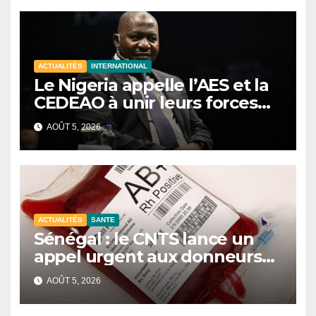
ACTUALITÉS
INTERNATIONAL
Le Nigeria appelle l’AES et la
CEDEAO à unir leurs forces
contre le terrorisme
AOÛT 5, 2026
ACTUALITÉS
SANTE
Sénégal : le CNTS lance un
appel urgent aux donneurs
face à une pénurie de sang.
AOÛT 5, 2026