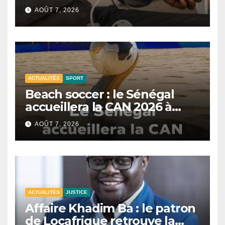
CNTS de Dakar.
AOÛT 7, 2026
ACTUALITÉS
SPORT
Beach soccer : le Sénégal
accueillera la CAN 2026 à
Dakar.
AOÛT 7, 2026
ACTUALITÉS
JUSTICE
Affaire Khadim Ba : le patron
de Locafrique retrouve la