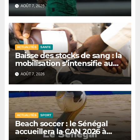
AOÛT 7, 2026
ACTUALITÉS
SANTE
Baisse des stocks de sang : la
mobilisation s’intensifie au
CNTS de Dakar.
AOÛT 7, 2026
ACTUALITÉS
SPORT
Beach soccer : le Sénégal
accueillera la CAN 2026 à
Dakar.