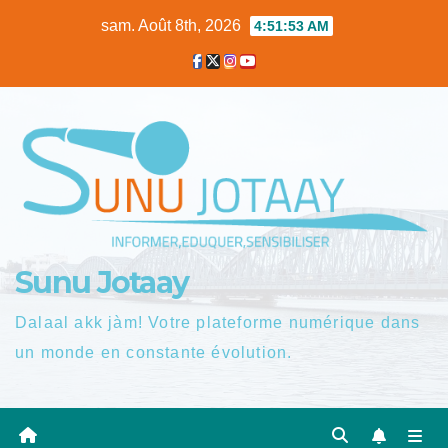
Skip
sam. Août 8th, 2026
4:51:54 AM
to
content
Sunu Jotaay
Dalaal akk jàm! Votre plateforme numérique dans
un monde en constante évolution.