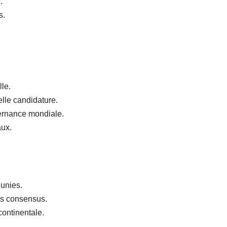
.
s.
lle.
elle candidature.
vernance mondiale.
aux.
unies.
es consensus.
continentale.