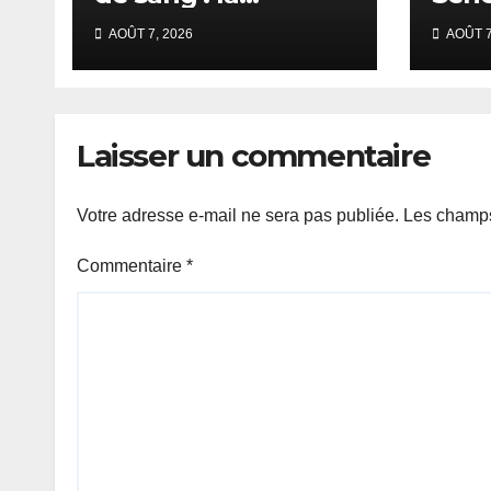
mobilisation
la C
AOÛT 7, 2026
AOÛT 7
s’intensifie au CNTS
Daka
de Dakar.
Laisser un commentaire
Votre adresse e-mail ne sera pas publiée.
Les champs
Commentaire
*