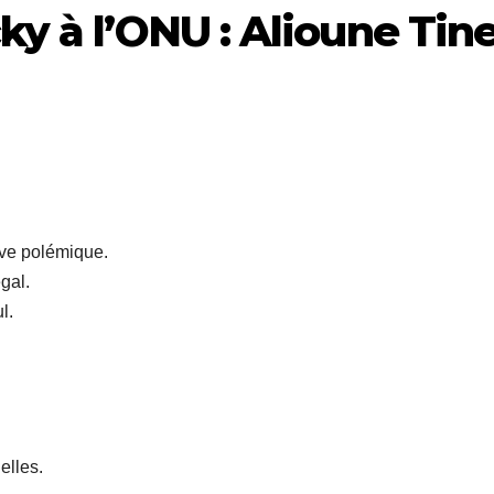
y à l’ONU : Alioune Tin
ive polémique.
gal.
l.
elles.