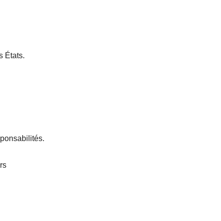
s États.
ponsabilités.
rs