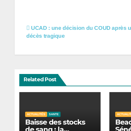
Navigation
UCAD : une décision du COUD après 
décès tragique
de
l’article
Related Post
ACTUALITÉS
SANTE
ACTUALI
Baisse des stocks
Beac
de sang : la
Séné