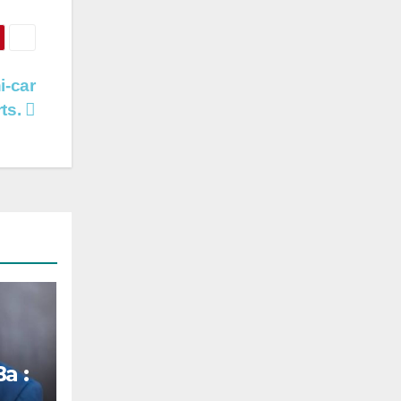
i-car
rts.
a :