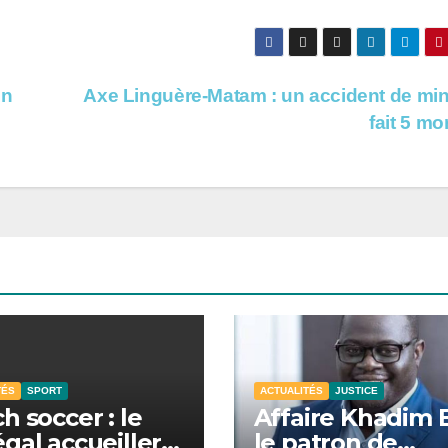
un
Axe Linguère-Matam : un accident de min
fait 5 mo
TÉS
SPORT
ACTUALITÉS
JUSTICE
h soccer : le
Affaire Khadim B
gal accueillera
le patron de