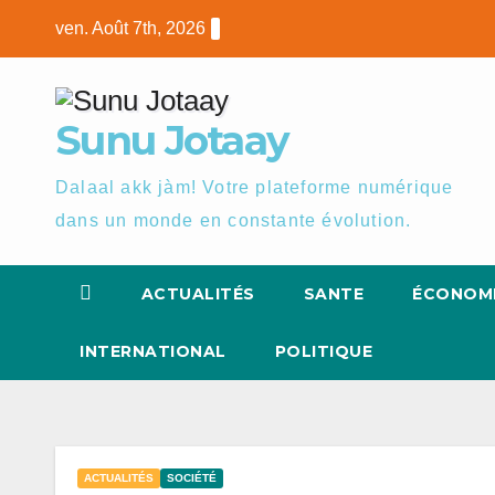
Skip
ven. Août 7th, 2026
to
content
Sunu Jotaay
Dalaal akk jàm! Votre plateforme numérique
dans un monde en constante évolution.
ACTUALITÉS
SANTE
ÉCONOM
INTERNATIONAL
POLITIQUE
ACTUALITÉS
SOCIÉTÉ