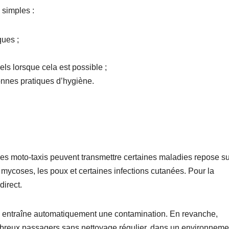
simples :
ques ;
ls lorsque cela est possible ;
onnes pratiques d’hygiène.
des moto-taxis peuvent transmettre certaines maladies repose s
 mycoses, les poux et certaines infections cutanées. Pour la
direct.
agé entraîne automatiquement une contamination. En revanche,
breux passagers sans nettoyage régulier, dans un environneme