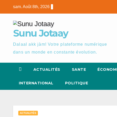
Skip
sam. Août 8th, 2026
to
content
Sunu Jotaay
Dalaal akk jàm! Votre plateforme numérique
dans un monde en constante évolution.
ACTUALITÉS
SANTE
ÉCONOM
INTERNATIONAL
POLITIQUE
ACTUALITÉS