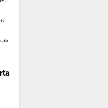
 peut
met
sible
rta