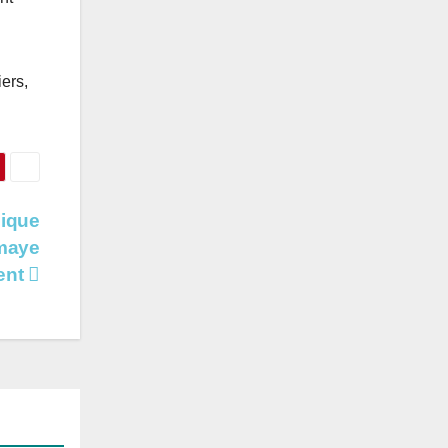
ers,
mique
omaye
ent