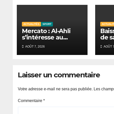
ACTUALITÉS
SPORT
ACTUALI
Mercato : Al-Ahli
Bais
s’intéresse au
de s
Sénégalais Pape
mobi
AOÛT 7, 2026
AOÛT 7
Guèye
s’in
de D
Laisser un commentaire
Votre adresse e-mail ne sera pas publiée.
Les champs
Commentaire
*