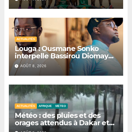
ACTUALITÉS
Louga : Ousmane Sonko
interpelle Bassirou Diomaye
Faye sur la date des élections
AOÛT 8, 2026
locales
ACTUALITÉS
AFRIQUE
METEO
Météo : des pluies et des
orages attendus à Dakar et
dans plusieurs localités ce