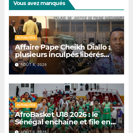
Vous avez manqués
ACTUALITÉS
Affaire Pape Cheikh Diallo :
plusieurs inculpés libérés
après un non-lieu partiel
AOÛT 8, 2026
ACTUALITÉS
AfroBasket U18 2026 : le
Sénégal enchaîne et file en
quarts de finale
AOÛT 8, 2026