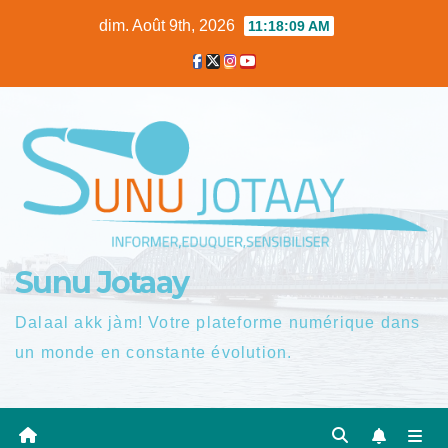
Skip
dim. Août 9th, 2026
11:18:10 AM
to
content
Sunu Jotaay
Dalaal akk jàm! Votre plateforme numérique dans
un monde en constante évolution.