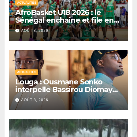
ACTUALITÉS
AfroBasket U18 2026 : le
Sénégal enchaîne et file en
quarts de finale
AOÛT 8, 2026
ACTUALITÉS
Louga : Ousmane Sonko
interpelle Bassirou Diomaye
Faye sur la date des élections
AOÛT 8, 2026
locales