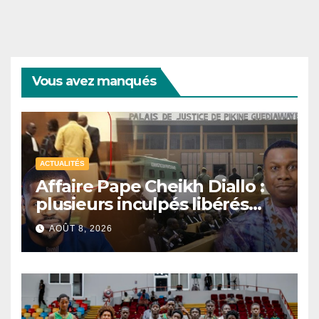
Vous avez manqués
ACTUALITÉS
Affaire Pape Cheikh Diallo :
plusieurs inculpés libérés
après un non-lieu partiel
AOÛT 8, 2026