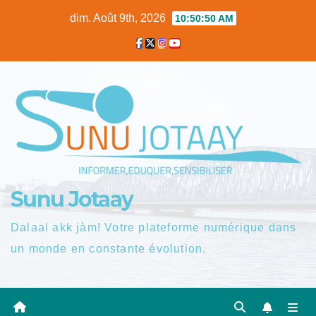
Skip
dim. Août 9th, 2026
10:50:51 AM
to
content
Sunu Jotaay
Dalaal akk jàm! Votre plateforme numérique dans
un monde en constante évolution.