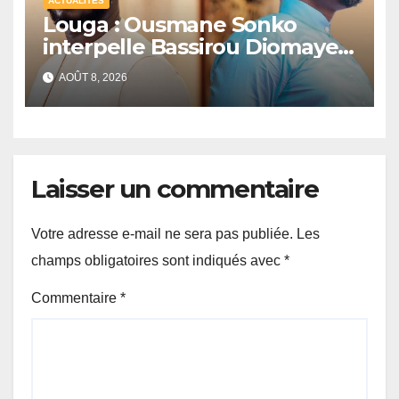
ACTUALITÉS
Louga : Ousmane Sonko
interpelle Bassirou Diomaye
Faye sur la date des élections
AOÛT 8, 2026
locales
Laisser un commentaire
Votre adresse e-mail ne sera pas publiée.
Les
champs obligatoires sont indiqués avec
*
Commentaire
*