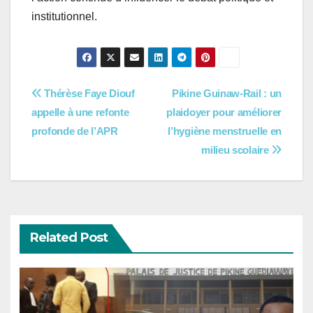
institutionnel.
Navigation
Thérèse Faye Diouf
Pikine Guinaw-Rail : un
appelle à une refonte
plaidoyer pour améliorer
de
profonde de l’APR
l’hygiène menstruelle en
l’article
milieu scolaire
Related Post