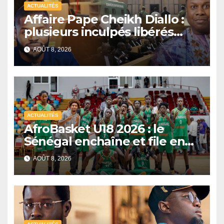
ACTUALITÉS
Affaire Pape Cheikh Diallo :
plusieurs inculpés libérés
après un non-lieu partiel
AOÛT 8, 2026
ACTUALITÉS
AfroBasket U18 2026 : le
Sénégal enchaîne et file en
quarts de finale
AOÛT 8, 2026