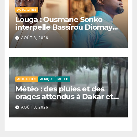
ACTUALITÉS
Louga : Ousmane Sonko
interpelle Bassirou Diomaye
Faye sur la date des élections
AOÛT 8, 2026
locales
ACTUALITÉS
AFRIQUE
METEO
Météo : des pluies et des
orages attendus à Dakar et
dans plusieurs localités ce
AOÛT 8, 2026
samedi