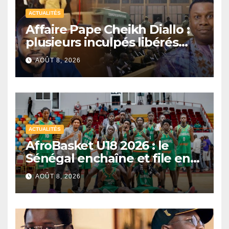
ACTUALITÉS
Affaire Pape Cheikh Diallo :
plusieurs inculpés libérés
après un non-lieu partiel
AOÛT 8, 2026
ACTUALITÉS
AfroBasket U18 2026 : le
Sénégal enchaîne et file en
quarts de finale
AOÛT 8, 2026