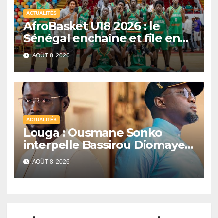
ACTUALITÉS
AfroBasket U18 2026 : le
Sénégal enchaîne et file en
quarts de finale
AOÛT 8, 2026
ACTUALITÉS
Louga : Ousmane Sonko
interpelle Bassirou Diomaye
Faye sur la date des élections
AOÛT 8, 2026
locales