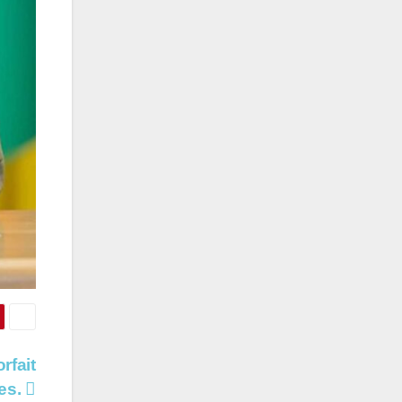
rfait
es.