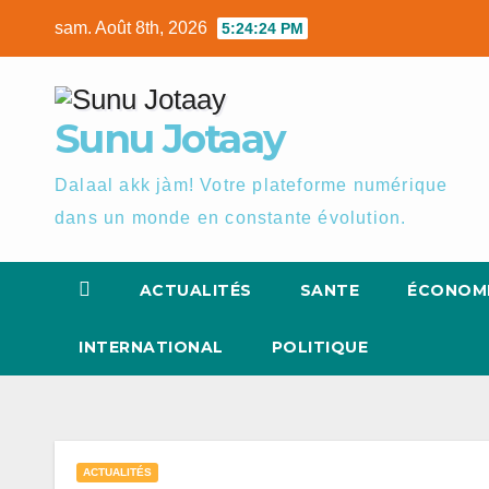
Skip
sam. Août 8th, 2026
5:24:25 PM
to
content
Sunu Jotaay
Dalaal akk jàm! Votre plateforme numérique
dans un monde en constante évolution.
ACTUALITÉS
SANTE
ÉCONOM
INTERNATIONAL
POLITIQUE
ACTUALITÉS