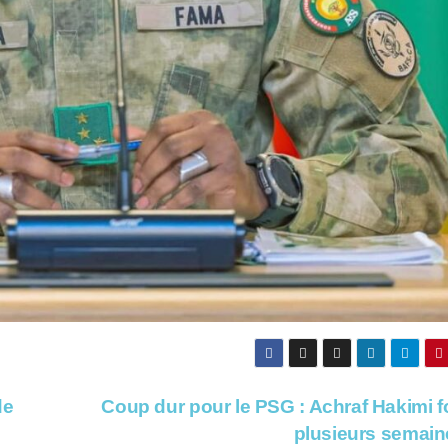
de
Coup dur pour le PSG : Achraf Hakimi fo
plusieurs semain