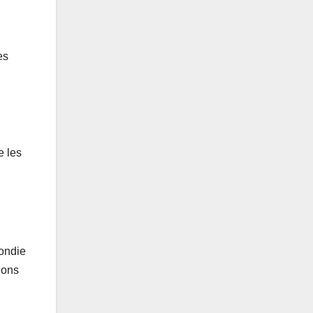
es
u
e les
ondie
ions