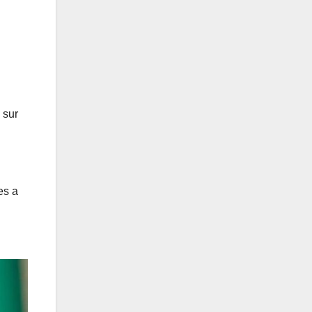
 sur
es a