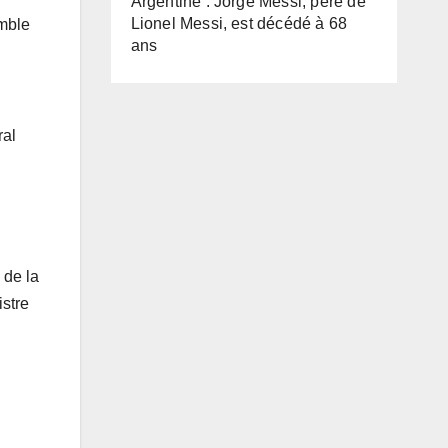
Argentine : Jorge Messi, père de
Lionel Messi, est décédé à 68
emble
ans
ral
 de la
stre