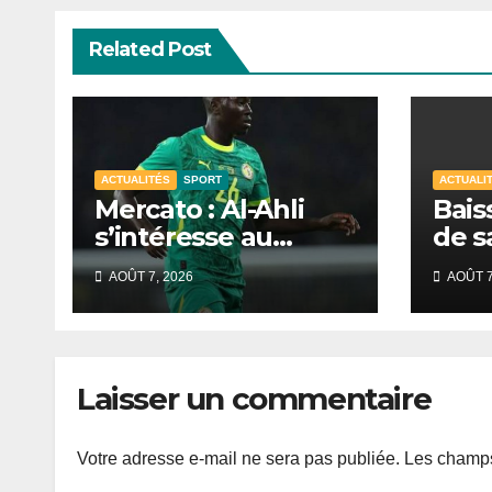
Related Post
ACTUALITÉS
SPORT
ACTUALI
Mercato : Al-Ahli
Bais
s’intéresse au
de s
Sénégalais Pape
mobi
AOÛT 7, 2026
AOÛT 7
Guèye
s’in
de D
Laisser un commentaire
Votre adresse e-mail ne sera pas publiée.
Les champs