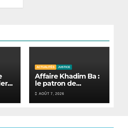
ACTUALITÉS
JUSTICE
e
Affaire Khadim Ba :
lera
le patron de
Locafrique retrouve
AOÛT 7, 2026
la liberté.