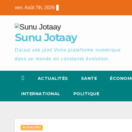
Skip
ven. Août 7th, 2026
to
content
Sunu Jotaay
Dalaal akk jàm! Votre plateforme numérique
dans un monde en constante évolution.
ACTUALITÉS
SANTE
ÉCONOM
INTERNATIONAL
POLITIQUE
ACTUALITÉS