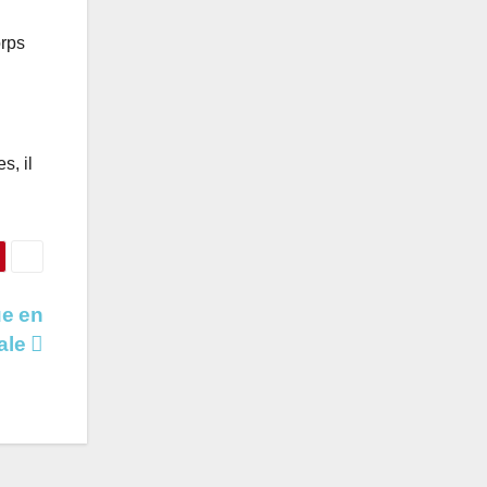
orps
s, il
ue en
ale