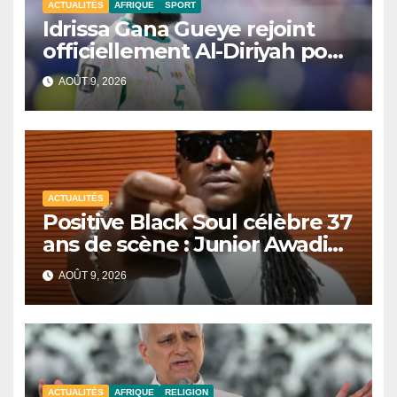
ACTUALITÉS
AFRIQUE
SPORT
Idrissa Gana Gueye rejoint
officiellement Al-Diriyah pour
une saison
AOÛT 9, 2026
ACTUALITÉS
Positive Black Soul célèbre 37
ans de scène : Junior Awadi
face à un héritage
AOÛT 9, 2026
générationnel
ACTUALITÉS
AFRIQUE
RELIGION