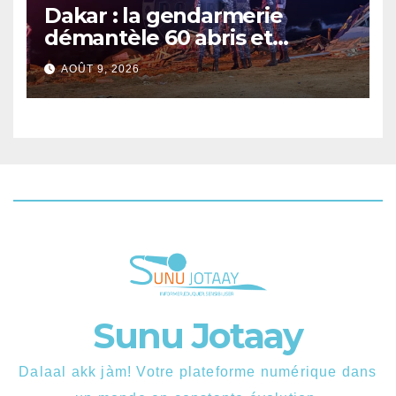
Dakar : la gendarmerie
démantèle 60 abris et
interpelle 27 personnes
AOÛT 9, 2026
Sunu Jotaay
Dalaal akk jàm! Votre plateforme numérique dans