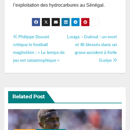
l’exploitation des hydrocarbures au Sénégal.
Navigation
Philippe Doucet
Louga – Guéoul : un mort
critique le football
et 45 blessés dans un
de
maghrébin : « Le temps de
grave accident à Kelle
l’article
jeu est catastrophique »
Guèye
Related Post