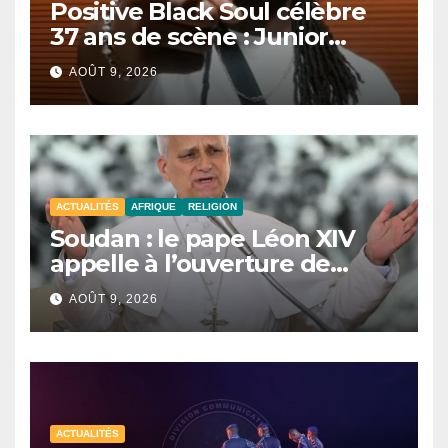
Positive Black Soul célèbre
37 ans de scène : Junior
Awadi face à un héritage
AOÛT 9, 2026
générationnel
ACTUALITÉS
AFRIQUE
RELIGION
Soudan : le pape Léon XIV
appelle à l’ouverture de
couloirs humanitaires
AOÛT 9, 2026
ACTUALITÉS