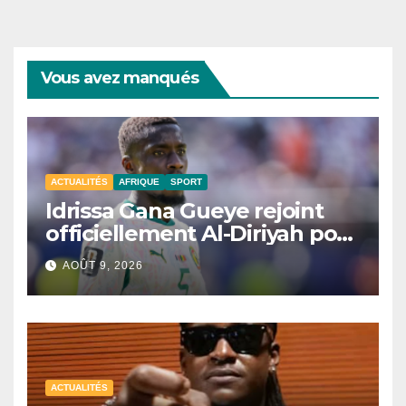
Vous avez manqués
ACTUALITÉS
AFRIQUE
SPORT
Idrissa Gana Gueye rejoint
officiellement Al-Diriyah pour
une saison
AOÛT 9, 2026
ACTUALITÉS