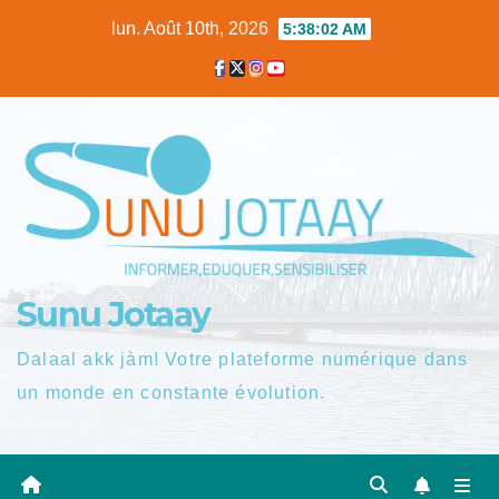
Skip
lun. Août 10th, 2026
5:38:03 AM
to
content
Sunu Jotaay
Dalaal akk jàm! Votre plateforme numérique dans
un monde en constante évolution.